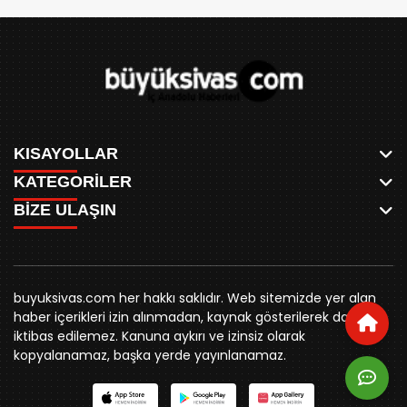
KISAYOLLAR
KATEGORİLER
ANASAYFA
BİZE ULAŞIN
AKSU CANLI
WHATSAPP
MEYDAN CANLI
SPOR
0346 221 00 60
MEDRESELER CANLI
SİYASET
MERAKÜM CANLI
buyuksivashaber@gmail.com
BELEDİYE
YUKARI TEKKE CANLI
buyuksivas.com her hakkı saklıdır. Web sitemizde yer alan
SİVAS VALİLİĞİ
Örtülüpınar Mah. İnönü Bulvarı Özkahya Apt. Kat:3 D:7
KURUMSAL KİMLİK
haber içerikleri izin alınmadan, kaynak gösterilerek dahi
ÜNİVERSİTE
Sivas
REKLAM FİYATLARI
iktibas edilemez. Kanuna aykırı ve izinsiz olarak
KURUMLAR
BİZE ULAŞIN
kopyalanamaz, başka yerde yayınlanamaz.
STK
KÜNYE
YORUM
RESMİ İLANLAR
İLÇELER