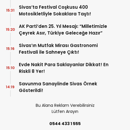
Sivas’ta Festival Coşkusu 400
15:31
Motosikletliyle Sokaklara Taştı!
AK Parti’den 25. Yıl Mesajı: “Milletimizle
15:20
Çeyrek Asır, Türkiye Geleceğe Hazır”
Sivas’ın Mutfak Mirası Gastronomi
15:16
Festivali İle Sahneye Çıktı!
Evde Nakit Para Saklayanlar Dikkat! En
15:10
Riskli 8 Yer!
Savunma Sanayiinde Sivas Örnek
14:19
Gösterildi!
Bu Alana Reklam Verebilirsiniz
Lütfen Arayın
0544 433 1 555