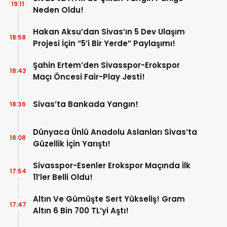
19:11
Neden Oldu!
Hakan Aksu’dan Sivas’ın 5 Dev Ulaşım
18:58
Projesi İçin “5’i Bir Yerde” Paylaşımı!
Şahin Ertem’den Sivasspor-Erokspor
18:43
Maçı Öncesi Fair-Play Jesti!
Sivas’ta Bankada Yangın!
18:36
Dünyaca Ünlü Anadolu Aslanları Sivas’ta
18:08
Güzellik İçin Yarıştı!
Sivasspor-Esenler Erokspor Maçında İlk
17:54
11’ler Belli Oldu!
Altın Ve Gümüşte Sert Yükseliş! Gram
17:47
Altın 6 Bin 700 TL’yi Aştı!