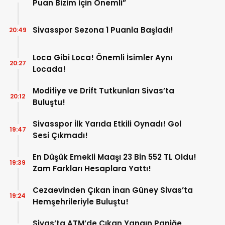
Puan Bizim İçin Önemli”
Sivasspor Sezona 1 Puanla Başladı!
20:49
Loca Gibi Loca! Önemli İsimler Aynı
20:27
Locada!
Modifiye ve Drift Tutkunları Sivas’ta
20:12
Buluştu!
Sivasspor İlk Yarıda Etkili Oynadı! Gol
19:47
Sesi Çıkmadı!
En Düşük Emekli Maaşı 23 Bin 552 TL Oldu!
19:39
Zam Farkları Hesaplara Yattı!
Cezaevinden Çıkan İnan Güney Sivas’ta
19:24
Hemşehrileriyle Buluştu!
Sivas’ta ATM’de Çıkan Yangın Paniğe