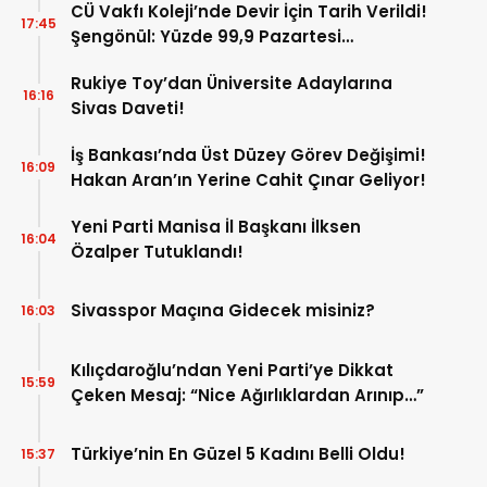
CÜ Vakfı Koleji’nde Devir İçin Tarih Verildi!
17:45
Şengönül: Yüzde 99,9 Pazartesi
Tamamlanacak
Rukiye Toy’dan Üniversite Adaylarına
16:16
Sivas Daveti!
İş Bankası’nda Üst Düzey Görev Değişimi!
16:09
Hakan Aran’ın Yerine Cahit Çınar Geliyor!
Yeni Parti Manisa İl Başkanı İlksen
16:04
Özalper Tutuklandı!
Sivasspor Maçına Gidecek misiniz?
16:03
Kılıçdaroğlu’ndan Yeni Parti’ye Dikkat
15:59
Çeken Mesaj: “Nice Ağırlıklardan Arınıp…”
Türkiye’nin En Güzel 5 Kadını Belli Oldu!
15:37