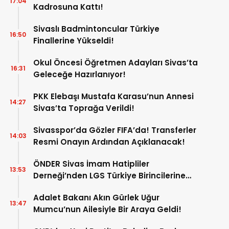
17:04
Kadrosuna Kattı!
Sivaslı Badmintoncular Türkiye
16:50
Finallerine Yükseldi!
Okul Öncesi Öğretmen Adayları Sivas’ta
16:31
Geleceğe Hazırlanıyor!
PKK Elebaşı Mustafa Karasu’nun Annesi
14:27
Sivas’ta Toprağa Verildi!
Sivasspor’da Gözler FIFA’da! Transferler
14:03
Resmi Onayın Ardından Açıklanacak!
ÖNDER Sivas İmam Hatipliler
13:53
Derneği’nden LGS Türkiye Birincilerine
Ödül!
Adalet Bakanı Akın Gürlek Uğur
13:47
Mumcu’nun Ailesiyle Bir Araya Geldi!