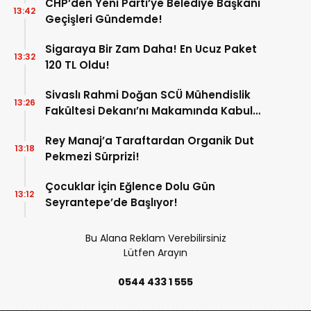
CHP’den Yeni Parti’ye Belediye Başkanı
13:42
Geçişleri Gündemde!
Sigaraya Bir Zam Daha! En Ucuz Paket
13:32
120 TL Oldu!
Sivaslı Rahmi Doğan SCÜ Mühendislik
13:26
Fakültesi Dekanı’nı Makamında Kabul
Etti!
Rey Manaj’a Taraftardan Organik Dut
13:18
Pekmezi Sürprizi!
Çocuklar İçin Eğlence Dolu Gün
13:12
Seyrantepe’de Başlıyor!
Bu Alana Reklam Verebilirsiniz
Lütfen Arayın
0544 433 1 555