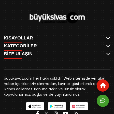
KISAYOLLAR
KATEGORİLER
ANASAYFA
BİZE ULAŞIN
AKSU CANLI
WHATSAPP
MEYDAN CANLI
SPOR
0346 221 00 60
MEDRESELER CANLI
SİYASET
MERAKÜM CANLI
buyuksivashaber@gmail.com
BELEDİYE
YUKARI TEKKE CANLI
buyuksivas.com her hakkı saklıdır. Web sitemizde yer alan
SİVAS VALİLİĞİ
Örtülüpınar Mah. İnönü Bulvarı Özkahya Apt. Kat:3 D:7
KURUMSAL KİMLİK
haber içerikleri izin alınmadan, kaynak gösterilerek dahi
ÜNİVERSİTE
Sivas
REKLAM FİYATLARI
iktibas edilemez. Kanuna aykırı ve izinsiz olarak
KURUMLAR
BİZE ULAŞIN
kopyalanamaz, başka yerde yayınlanamaz.
STK
KÜNYE
YORUM
RESMİ İLANLAR
İLÇELER
GENEL