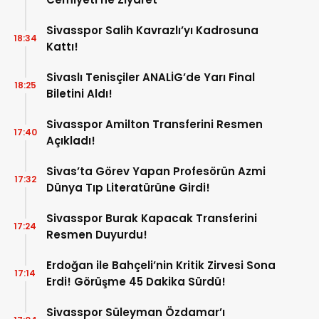
Sivasspor Salih Kavrazlı’yı Kadrosuna
18:34
Kattı!
Sivaslı Tenisçiler ANALİG’de Yarı Final
18:25
Biletini Aldı!
Sivasspor Amilton Transferini Resmen
17:40
Açıkladı!
Sivas’ta Görev Yapan Profesörün Azmi
17:32
Dünya Tıp Literatürüne Girdi!
Sivasspor Burak Kapacak Transferini
17:24
Resmen Duyurdu!
Erdoğan ile Bahçeli’nin Kritik Zirvesi Sona
17:14
Erdi! Görüşme 45 Dakika Sürdü!
Sivasspor Süleyman Özdamar’ı