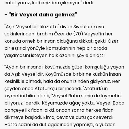
hatırlıyoruz, kalbimizden çıkmıyor." dedi.
- "Bir Veysel daha gelmez"
"Aşık Veysel bir filozoftu" diyen Sivrialan köyü
sakinlerinden İbrahim Özer de (70) Veysel'in her
konuda örnek bir insan olduğuna dikkati çekti. Özer,
birleştirici yönüyle komşularının hep bir arada
yaşamasını isteyen halk ozanını şöyle anlattı:
"Aydın bir insandı, köyümüzde güzel komşuluğu yayan
da Aşık Veysel'dir. Köyümüzde birbirine küskün insan
kesinlikle olmadı, hala da onun izinden gidiyoruz. Her
şeyden önce Atatürkçü bir insandı. 'Atatürk'ün
kıymetini bilin.' derdi, 'Veysel Baba senin de kıymetini
biliyoruz.' derdik. Köyümüzde ağaç yoktu, Veysel Baba
bahçeye ilk fidanı dikti, ondan sonra herkes fidan
dikmeye başladı. Elma, ceviz ve dutu çok severdi.
Hatta sazını da dut ağacından yapmıştı, o yüzden