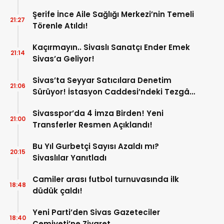
Şerife İnce Aile Sağlığı Merkezi’nin Temeli
21:27
Törenle Atıldı!
Kaçırmayın.. Sivaslı Sanatçı Ender Emek
21:14
Sivas’a Geliyor!
Sivas’ta Seyyar Satıcılara Denetim
21:06
Sürüyor! İstasyon Caddesi’ndeki Tezgâh
Kaldırıldı!
Sivasspor’da 4 İmza Birden! Yeni
21:00
Transferler Resmen Açıklandı!
Bu Yıl Gurbetçi Sayısı Azaldı mı?
20:15
Sivaslılar Yanıtladı
Camiler arası futbol turnuvasında ilk
18:48
düdük çaldı!
Yeni Parti’den Sivas Gazeteciler
18:40
Cemiyeti’ne Ziyaret