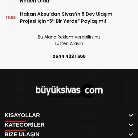
Neden Oldu!
Hakan Aksu’dan Sivas’ın 5 Dev Ulaşım
18:58
Projesi İçin “5’i Bir Yerde” Paylaşımı!
Bu Alana Reklam Verebilirsiniz
Lütfen Arayın
0544 433 1 555
KISAYOLLAR
KATEGORİLER
ANASAYFA
BİZE ULAŞIN
AKSU CANLI