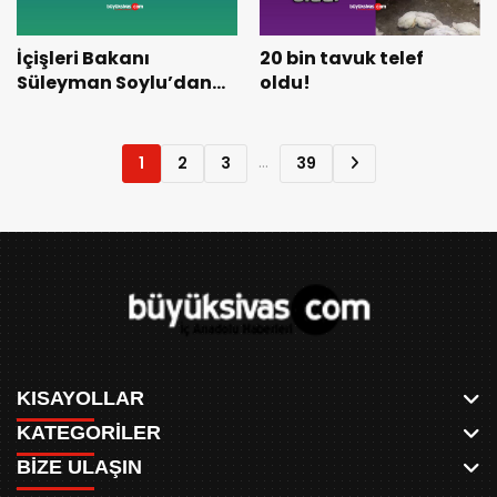
İçişleri Bakanı
20 bin tavuk telef
Süleyman Soylu’dan
oldu!
Açıklama!
...
1
2
3
39
KISAYOLLAR
KATEGORİLER
ANASAYFA
BİZE ULAŞIN
AKSU CANLI
WHATSAPP