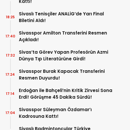
Kattı!
Sivaslı Tenisçiler ANALİG’de Yarı Final
18:25
Biletini Aldı!
Sivasspor Amilton Transferini Resmen
17:40
Açıkladı!
Sivas’ta Görev Yapan Profesörün Azmi
17:32
Dünya Tıp Literatürüne Girdi!
Sivasspor Burak Kapacak Transferini
17:24
Resmen Duyurdu!
Erdoğan ile Bahçeli’nin Kritik Zirvesi Sona
17:14
Erdi! Görüşme 45 Dakika Sürdü!
Sivasspor Süleyman Özdamar’ı
17:04
Kadrosuna Kattı!
Sivaslı Badmintoncular Türkiye