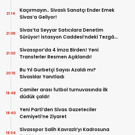
Kaçırmayın.. Sivaslı Sanatçı Ender Emek
21:14
Sivas’a Geliyor!
Sivas’ta Seyyar Satıcılara Denetim
21:06
Sürüyor! İstasyon Caddesi’ndeki Tezgâh
Kaldırıldı!
Sivasspor’da 4 İmza Birden! Yeni
21:00
Transferler Resmen Açıklandı!
Bu Yıl Gurbetçi Sayısı Azaldı mı?
20:15
Sivaslılar Yanıtladı
Camiler arası futbol turnuvasında ilk
18:48
düdük çaldı!
Yeni Parti’den Sivas Gazeteciler
18:40
Cemiyeti’ne Ziyaret
Sivasspor Salih Kavrazlı’yı Kadrosuna
18:34