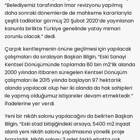
“Belediyemiz tarafından İmar revizyonu yapılmış
daha sonraki dönemlerde de mahkeme kararlarıyla
çeşitli tadilatlar görmüş 20 Şubat 2020’de yayınlanan
kanunla birlikte Türkiye genelinde yatay mimari
zorunlu olacak.” dedi.
Çarpık kentleşmenin önüne geçilmesi için yapılacak
çalışmaları da sıralayan Başkan Bilgin, “Eski Sanayi
Kentsel Dönüşümünde toplamda 80 bin m2’lik alanda
2000 yılından itibaren süregelen Kentsel Dönüşüm
çalışmaları ile 2015 yılında başlayan 97 hektarlık
alanda yapılacak olup her iki alanda da hak sahipleri
ile yapmış olduğumuz istişareler devam etmektedir.”
İfadelerine yer verdi.
Yeni bir nikâh salonu yapılacağını da belirten Başkan
Bilgin, “Eski stad bitişiğindeki arsaya, 5400 m2 inşaat
alanlı yeni nikâh salonu yapılmasına yönelik proje
hazırladık. Nikâh salonu 3 adet farklı ebatta çok