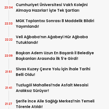
Cumhuriyet Üniversitesi Vakfı Kolejini
23:04
Almaya Hazırlar! İşte Tek Şartları
MGK Toplantısı Sonrası 8 Maddelik Bildiri
22:33
Yayımlandı!
Veli Ağbaba’nın Ağabeyi Hür Ağbaba
22:22
Tutuklandı!
Başkan Adem Uzun En Başarılı İl Belediye
22:09
Başkanları Arasında İlk 5’e Girdi!
Sivas Kuzey Çevre Yolu İçin İhale Tarihi
21:51
Belli Oldu!
Tuzlugöl Mahallesi’nde Asfalt Mesaisi
21:41
Aralıksız Sürüyor!
Şerife İnce Aile Sağlığı Merkezi’nin Temeli
21:27
Törenle Atıldı!