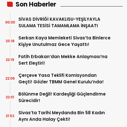
Son Haberler
SİVAS DİVRİĞİ KAVAKLISU-YEŞİLYAYLA
00:00
SULAMA TESİSİ TAMAMLAMA İNŞAATI
Serkan Kaya Memleketi Sivas’ta Binlerce
23:18
Kişiye Unutulmaz Gece Yaşattı!
Fatih Erbakan’dan Mekke Anlaşması’na
22:19
Sert Eleştiri!
Çerçeve Yasa Teklifi Komisyondan
22:09
Geçti! Gözler TBMM Genel Kurulu’nda!
Bölünme Değil! Kardeşliği Güçlendirme
22:01
Sürecidir!
Sivas’ta Tarihi Meydanda Bin 58 Kadın
21:52
Aynı Anda Halay Çekti!