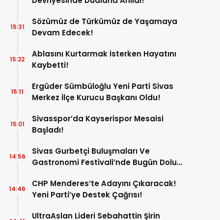
Devriyesinde Dualarla Anıldı!
Sözümüz de Türkümüz de Yaşamaya
15:31
Devam Edecek!
Ablasını Kurtarmak İsterken Hayatını
15:22
Kaybetti!
Ergüder Sümbüloğlu Yeni Parti Sivas
15:11
Merkez İlçe Kurucu Başkanı Oldu!
Sivasspor’da Kayserispor Mesaisi
15:01
Başladı!
Sivas Gurbetçi Buluşmaları Ve
14:56
Gastronomi Festivali’nde Bugün Dolu
Dolu Program!
CHP Menderes’te Adayını Çıkaracak!
14:46
Yeni Parti’ye Destek Çağrısı!
UltraAslan Lideri Sebahattin Şirin