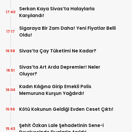
Serkan Kaya Sivas’ta Halaylarla
17:40
Karşılandı!
Sigaraya Bir Zam Daha! Yeni Fiyatlar Belli
17:17
Oldu!
Sivas’ta Çay Tüketimi Ne Kadar?
16:58
Sivas’ta Art Arda Depremler! Neler
16:51
Oluyor?
Kadın Kılığına Girip Emekli Polis
16:04
Memuruna Kurşun Yağdırdı!
Kötü Kokunun Geldiği Evden Ceset Çıktı!
15:56
Şehit Özkan Lale Şehadetinin Sene-i
15:43