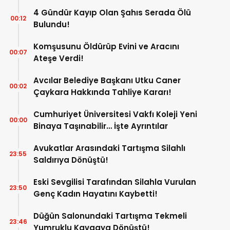
4 Gündür Kayıp Olan Şahıs Serada Ölü
00:12
Bulundu!
Komşusunu Öldürüp Evini ve Aracını
00:07
Ateşe Verdi!
Avcılar Belediye Başkanı Utku Caner
00:02
Çaykara Hakkında Tahliye Kararı!
Cumhuriyet Üniversitesi Vakfı Koleji Yeni
00:00
Binaya Taşınabilir… İşte Ayrıntılar
Avukatlar Arasındaki Tartışma Silahlı
23:55
Saldırıya Dönüştü!
Eski Sevgilisi Tarafından Silahla Vurulan
23:50
Genç Kadın Hayatını Kaybetti!
Düğün Salonundaki Tartışma Tekmeli
23:46
Yumruklu Kavgaya Dönüştü!