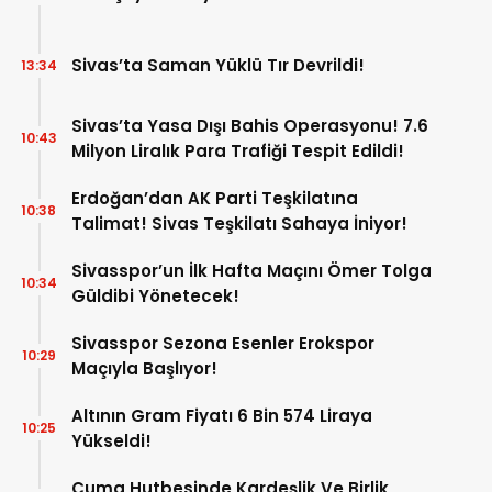
Sivas’ta Saman Yüklü Tır Devrildi!
13:34
Sivas’ta Yasa Dışı Bahis Operasyonu! 7.6
10:43
Milyon Liralık Para Trafiği Tespit Edildi!
Erdoğan’dan AK Parti Teşkilatına
10:38
Talimat! Sivas Teşkilatı Sahaya İniyor!
Sivasspor’un İlk Hafta Maçını Ömer Tolga
10:34
Güldibi Yönetecek!
Sivasspor Sezona Esenler Erokspor
10:29
Maçıyla Başlıyor!
Altının Gram Fiyatı 6 Bin 574 Liraya
10:25
Yükseldi!
Cuma Hutbesinde Kardeşlik Ve Birlik