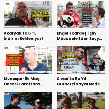
Yiğidolar Sezona Nasıl
Başlayacak?
Akaryakıta 6 TL
Engelli Kardeşi İçin
İndirim Bekleniyor!
Mücadele Eden Seyyar
Satıcı: “Adem Uzun’a
Hakkımı Helal
Etmiyorum”
Sivasspor İlk Maç
Sivas’ta Bu Yıl
Öncesi Taraftara
Gurbetçi Sayısı Neden
Mikrofon Uzattık! Bu
Az?: Bakalım
Sezondan Beklentiler
Vatandaşlar Ne Diyor?
Neler?