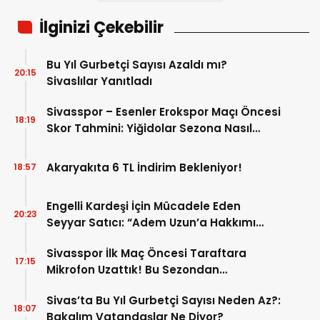
İlginizi Çekebilir
Bu Yıl Gurbetçi Sayısı Azaldı mı?
20:15
Sivaslılar Yanıtladı
Sivasspor – Esenler Erokspor Maçı Öncesi
18:19
Skor Tahmini: Yiğidolar Sezona Nasıl
Başlayacak?
Akaryakıta 6 TL İndirim Bekleniyor!
18:57
Engelli Kardeşi İçin Mücadele Eden
20:23
Seyyar Satıcı: “Adem Uzun’a Hakkımı
Helal Etmiyorum”
Sivasspor İlk Maç Öncesi Taraftara
17:15
Mikrofon Uzattık! Bu Sezondan
Beklentiler Neler?
Sivas’ta Bu Yıl Gurbetçi Sayısı Neden Az?:
18:07
Bakalım Vatandaşlar Ne Diyor?