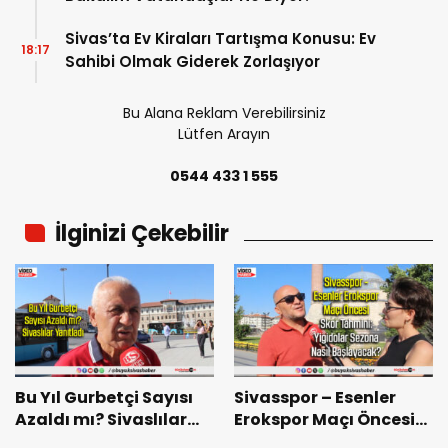
Sivas’ta Ev Kiraları Tartışma Konusu: Ev
18:17
Sahibi Olmak Giderek Zorlaşıyor
Bu Alana Reklam Verebilirsiniz
Lütfen Arayın
0544 433 1 555
İlginizi Çekebilir
Bu Yıl Gurbetçi Sayısı
Sivasspor – Esenler
Azaldı mı? Sivaslılar
Erokspor Maçı Öncesi
Yanıtladı
Skor Tahmini: