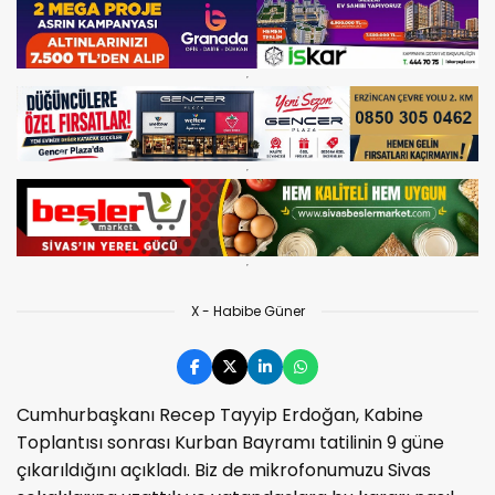
Cumhurbaşkanı
Recep Tayyip Erdoğan
, Kabine
Toplantısı sonrası Kurban Bayramı tatilinin 9 güne
çıkarıldığını açıkladı. Biz de mikrofonumuzu Sivas
sokaklarına uzattık ve vatandaşlara bu kararı nasıl
değerlendirdiklerini sorduk. Kimi karardan memnun,
kimi ise ekonomik şartlara dikkat çekti.
X - Habibe Güner
Cumhurbaşkanı Recep Tayyip Erdoğan, Kabine
Toplantısı sonrası Kurban Bayramı tatilinin 9 güne
çıkarıldığını açıkladı. Biz de mikrofonumuzu Sivas