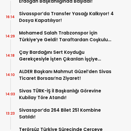
Erdoğan Başkanlığında Başladı!
Sivasspor’da Transfer Yasağı Kalkıyor! 4
16:14
Dosya Kapatılıyor!
Mohamed Salah Trabzonspor İçin
14:29
Türkiye’ye Geldi! Taraftardan Coşkulu
Karşılama!
Çay Bardağını Sert Koyduğu
14:18
Gerekçesiyle İşten Çıkarılan İşçiye
Mahkemeden Emsal Karar!
ALDER Başkanı Mahmut Güzel’den Sivas
14:10
Ticaret Borsası’na Ziyaret!
Sivas TÜRK-İŞ İl Başkanlığı Görevine
14:03
Kubilay Töre Atandı!
Sivasspor’da 264 Bilet 251 Kombine
13:23
Satıldı!
Terörsüz Türkiye Sürecinde Çerçeve