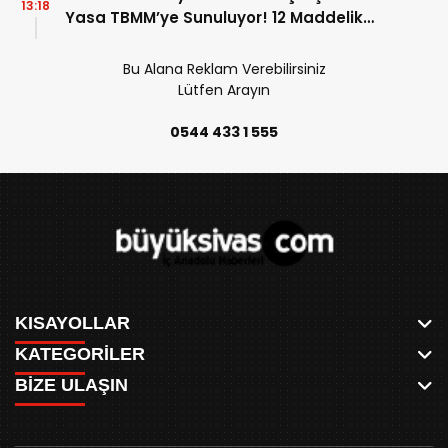
13:18
Yasa TBMM’ye Sunuluyor! 12 Maddelik
Teklifin Detayları Belli Oldu!
Bu Alana Reklam Verebilirsiniz
Lütfen Arayın
0544 433 1 555
KISAYOLLAR
KATEGORİLER
ANASAYFA
BİZE ULAŞIN
AKSU CANLI
WHATSAPP
MEYDAN CANLI
SPOR
0346 221 00 60
MEDRESELER CANLI
SİYASET