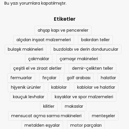
Bu yazı yorumlara kapatılmıştır.
Etiketler
ahşap kapı ve pencereler
alçıdan inşaat malzemeleri
bakırdan teller
bulaşık makineleri
buzdolabı ve derin dondurucular
çakmaklar
çamaşır makineleri
çeşitli el ve ziraat aletler
demir-çelikten teller
fermuarlar
fırçalar
golf arabası
halatlar
hijyenik ürünler
kablolar
kablolar ve halatlar
kauçuk levhalar
kayaklar ve spor malzemeleri
kilitler
makaslar
mensucat açma sarma makineleri
menteşeler
metalden eşyalar
motor parçaları