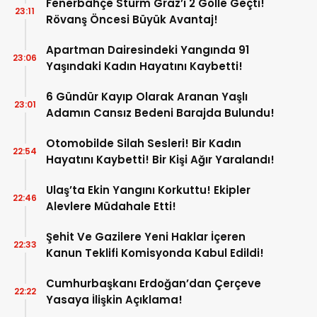
Fenerbahçe Sturm Graz’ı 2 Golle Geçti!
23:11
Rövanş Öncesi Büyük Avantaj!
Apartman Dairesindeki Yangında 91
23:06
Yaşındaki Kadın Hayatını Kaybetti!
6 Gündür Kayıp Olarak Aranan Yaşlı
23:01
Adamın Cansız Bedeni Barajda Bulundu!
Otomobilde Silah Sesleri! Bir Kadın
22:54
Hayatını Kaybetti! Bir Kişi Ağır Yaralandı!
Ulaş’ta Ekin Yangını Korkuttu! Ekipler
22:46
Alevlere Müdahale Etti!
Şehit Ve Gazilere Yeni Haklar İçeren
22:33
Kanun Teklifi Komisyonda Kabul Edildi!
Cumhurbaşkanı Erdoğan’dan Çerçeve
22:22
Yasaya İlişkin Açıklama!