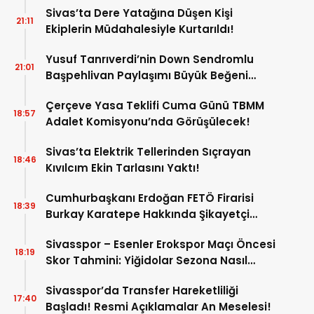
Sivas’ta Dere Yatağına Düşen Kişi
21:11
Ekiplerin Müdahalesiyle Kurtarıldı!
Yusuf Tanrıverdi’nin Down Sendromlu
21:01
Başpehlivan Paylaşımı Büyük Beğeni
Topladı!
Çerçeve Yasa Teklifi Cuma Günü TBMM
18:57
Adalet Komisyonu’nda Görüşülecek!
Sivas’ta Elektrik Tellerinden Sıçrayan
18:46
Kıvılcım Ekin Tarlasını Yaktı!
Cumhurbaşkanı Erdoğan FETÖ Firarisi
18:39
Burkay Karatepe Hakkında Şikayetçi
Oldu!
Sivasspor – Esenler Erokspor Maçı Öncesi
18:19
Skor Tahmini: Yiğidolar Sezona Nasıl
Başlayacak?
Sivasspor’da Transfer Hareketliliği
17:40
Başladı! Resmi Açıklamalar An Meselesi!