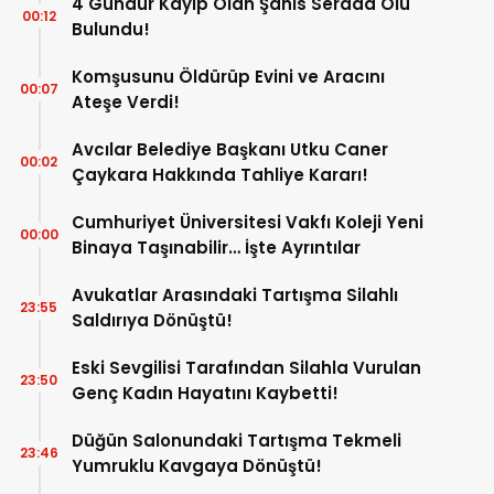
4 Gündür Kayıp Olan Şahıs Serada Ölü
00:12
Bulundu!
Komşusunu Öldürüp Evini ve Aracını
00:07
Ateşe Verdi!
Avcılar Belediye Başkanı Utku Caner
00:02
Çaykara Hakkında Tahliye Kararı!
Cumhuriyet Üniversitesi Vakfı Koleji Yeni
00:00
Binaya Taşınabilir… İşte Ayrıntılar
Avukatlar Arasındaki Tartışma Silahlı
23:55
Saldırıya Dönüştü!
Eski Sevgilisi Tarafından Silahla Vurulan
23:50
Genç Kadın Hayatını Kaybetti!
Düğün Salonundaki Tartışma Tekmeli
23:46
Yumruklu Kavgaya Dönüştü!