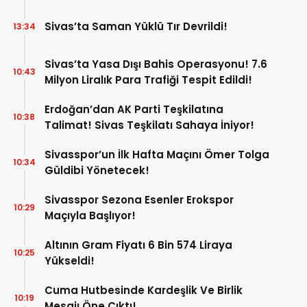
Sivas’ta Saman Yüklü Tır Devrildi!
13:34
Sivas’ta Yasa Dışı Bahis Operasyonu! 7.6
10:43
Milyon Liralık Para Trafiği Tespit Edildi!
Erdoğan’dan AK Parti Teşkilatına
10:38
Talimat! Sivas Teşkilatı Sahaya İniyor!
Sivasspor’un İlk Hafta Maçını Ömer Tolga
10:34
Güldibi Yönetecek!
Sivasspor Sezona Esenler Erokspor
10:29
Maçıyla Başlıyor!
Altının Gram Fiyatı 6 Bin 574 Liraya
10:25
Yükseldi!
Cuma Hutbesinde Kardeşlik Ve Birlik
10:19
Mesajı Öne Çıktı!