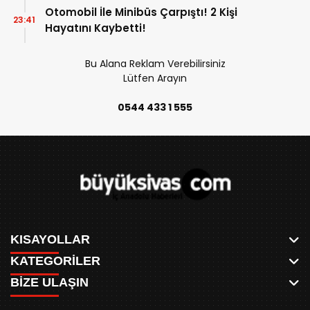
Otomobil İle Minibüs Çarpıştı! 2 Kişi
23:41
Hayatını Kaybetti!
Bu Alana Reklam Verebilirsiniz
Lütfen Arayın
0544 433 1 555
KISAYOLLAR
KATEGORİLER
ANASAYFA
BİZE ULAŞIN
AKSU CANLI
WHATSAPP
MEYDAN CANLI