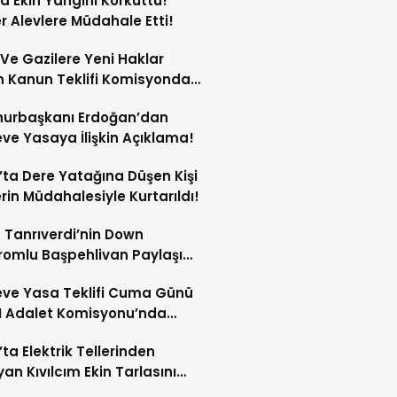
ta Ekin Yangını Korkuttu!
er Alevlere Müdahale Etti!
 Ve Gazilere Yeni Haklar
n Kanun Teklifi Komisyonda
 Edildi!
urbaşkanı Erdoğan’dan
ve Yasaya İlişkin Açıklama!
’ta Dere Yatağına Düşen Kişi
erin Müdahalesiyle Kurtarıldı!
 Tanrıverdi’nin Down
omlu Başpehlivan Paylaşımı
 Beğeni Topladı!
ve Yasa Teklifi Cuma Günü
 Adalet Komisyonu’nda
şülecek!
’ta Elektrik Tellerinden
yan Kıvılcım Ekin Tarlasını
!