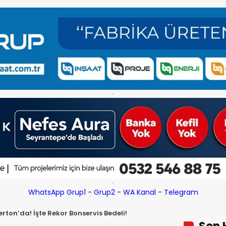
WhatsApp Grup1
-
Grup2
-
WA Kanal
-
Telegram
rton’da! İşte Rekor Bonservis Bedeli!