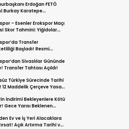
urbaşkanı Erdoğan FETÖ
isi Burkay Karatepe
nda Şikayetçi Oldu!
spor – Esenler Erokspor Maçı
i Skor Tahmini: Yiğidolar
a Nasıl Başlayacak?
spor’da Transfer
etliliği Başladı! Resmi
amalar An Meselesi!
spor’dan Sivaslılar Gününde
! Transfer Tahtası Açıldı!
süz Türkiye Sürecinde Tarihi
 12 Maddelik Çerçeve Yasa
’ye Sunuldu!
in İndirimi Bekleyenlere Kötü
! Gece Yarısı Beklenen
rim Pompaya Yansımayacak!
den Ev ve İş Yeri Alacaklara
Fırsat! Açık Artırma Tarihi ve