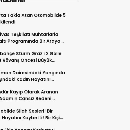
Haberler
’ta Takla Atan Otomobilde 5
tkilendi
ivas Teşkilatı Muhtarlarla
ltı Programında Bir Araya
!
bahçe Sturm Graz’ı 2 Golle
! Rövanş Öncesi Büyük
aj!
tman Dairesindeki Yangında
şındaki Kadın Hayatını
tti!
dür Kayıp Olarak Aranan
 Adamın Cansız Bedeni
da Bulundu!
bilde Silah Sesleri! Bir
 Hayatını Kaybetti! Bir Kişi
Yaralandı!