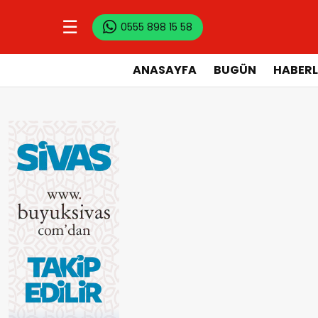
☰
0555 898 15 58
ANASAYFA
BUGÜN
HABERL