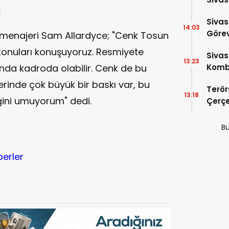
I
Sivas
14:03
Görev
n menajeri Sam Allardyce; "Cenk Tosun
 konuları konuşuyoruz. Resmiyete
Sivas
13:23
nda kadroda olabilir. Cenk de bu
Kombi
zerinde çok büyük bir baskı var, bu
Terör
13:18
eğini umuyorum" dedi.
Çerç
Sunul
Detay
Bu
berler