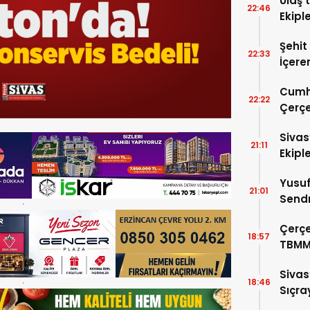
Ulaş’
22:46
Ekipl
Şehit
22:33
İçere
Kabul
Cumh
22:22
Çerçe
Sivas
21:11
Ekipl
Yusuf
21:01
Sendr
Büyük
Çerçe
18:57
TBMM
Görü
Sivas
18:46
Sıçra
Yaktı