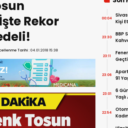
Son 
osun
Sivas
İşte Rekor
00:04
Kişi E
deli!
BBP S
23:30
Kahva
Geldi
ellenme Tarihi :
04.01.2018 15:38
Fener
23:11
Geçti
Avant
Apar
23:06
91 Ya
Kaybe
6 Gün
23:01
Yaşlı
Baraj
Otomo
22:54
Kadın
Ağır 