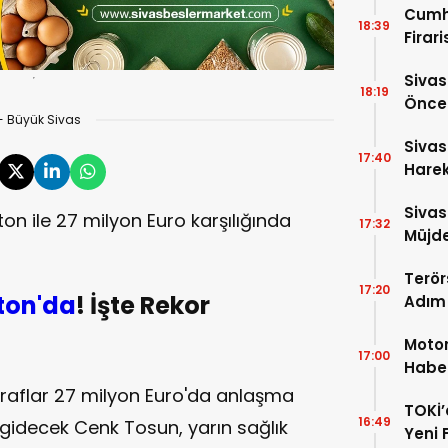
Cumh
18:39
Firar
Hakkı
Sivas
18:19
Önces
- Büyük Sivas
Sezon
Sivas
17:40
Harek
Açıkl
Sivas
on ile 27 milyon Euro karşılığında
17:32
Müjde
Terör
17:20
ton'da
! İşte Rekor
Adım!
TBMM
Motor
17:00
Haber
İndi
taraflar 27 milyon Euro'da anlaşma
TOKİ’
16:49
 gidecek Cenk Tosun, yarın sağlık
Yeni 