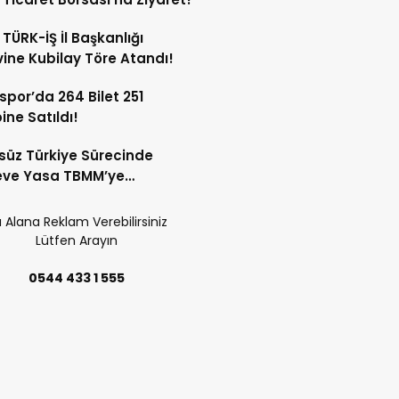
 TÜRK-İŞ İl Başkanlığı
ine Kubilay Töre Atandı!
spor’da 264 Bilet 251
ne Satıldı!
süz Türkiye Sürecinde
eve Yasa TBMM’ye
uyor! 12 Maddelik Teklifin
ları Belli Oldu!
 Alana Reklam Verebilirsiniz
Lütfen Arayın
0544 433 1 555