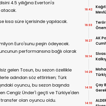
Ödeme
ini 4.5 yıllığına Everton'a
Kağıt
 atacak.
16:42
Mevlü
Yoğun
se kısa süre içerisinde yapılacak.
Terör
16:33
Önem
AK Pa
16:27
5 milyon Euro'sunu peşin ödeyecek.
Cumh
Başka
oyuncunun performansına bağlı olarak
Sivas
16:14
Kalkı
Moha
siz gelen Tosun, bu sezon özellikle
14:29
Türki
lerle adından söz ettirirken; Türk
Coşku
yaşındaki oyuncu, bu sezon başında
Çay B
14:18
Gerek
en Cengiz Ünder'i geçti ve Türkiye'den
Mahk
 transfer olan oyuncu oldu.
ALDE
14:10
Sivas