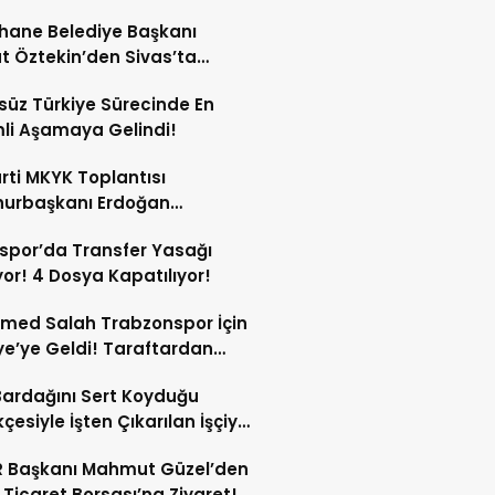
 Koşulları Belli Oldu!
hane Belediye Başkanı
t Öztekin’den Sivas’ta
 Ziyaret Programı!
süz Türkiye Sürecinde En
li Aşamaya Gelindi!
rti MKYK Toplantısı
urbaşkanı Erdoğan
nlığında Başladı!
spor’da Transfer Yasağı
yor! 4 Dosya Kapatılıyor!
med Salah Trabzonspor İçin
ye’ye Geldi! Taraftardan
lu Karşılama!
ardağını Sert Koyduğu
çesiyle İşten Çıkarılan İşçiye
emeden Emsal Karar!
R Başkanı Mahmut Güzel’den
 Ticaret Borsası’na Ziyaret!