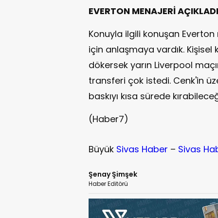
EVERTON MENAJERİ AÇIKLAD
Konuyla ilgili konuşan Everto
için anlaşmaya vardık. Kişisel
dökersek yarın Liverpool maçı
transferi çok istedi. Cenk'in ü
baskıyı kısa sürede kırabilec
(Haber7)
Büyük
Sivas Haber
–
Sivas Ha
Şenay Şimşek
Haber Editörü