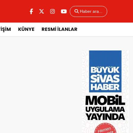
Haber ara...
TİŞİM
KÜNYE
RESMİ İLANLAR