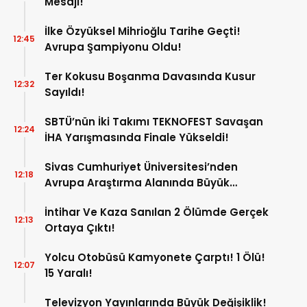
Mesajı!
İlke Özyüksel Mihrioğlu Tarihe Geçti!
12:45
Avrupa Şampiyonu Oldu!
Ter Kokusu Boşanma Davasında Kusur
12:32
Sayıldı!
SBTÜ’nün İki Takımı TEKNOFEST Savaşan
12:24
İHA Yarışmasında Finale Yükseldi!
Sivas Cumhuriyet Üniversitesi’nden
12:18
Avrupa Araştırma Alanında Büyük
Başarı!
İntihar Ve Kaza Sanılan 2 Ölümde Gerçek
12:13
Ortaya Çıktı!
Yolcu Otobüsü Kamyonete Çarptı! 1 Ölü!
12:07
15 Yaralı!
Televizyon Yayınlarında Büyük Değişiklik!