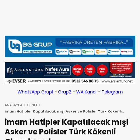
WhatsApp Grup1
-
Grup2
-
WA Kanal
-
Telegram
ANASAYFA
GENEL
imam Hatipler Kapatılacak mış! Asker ve Polisler Türk Kökenli
Olacak mış!
imam Hatipler Kapatılacak mış!
Asker ve Polisler Türk Kökenli