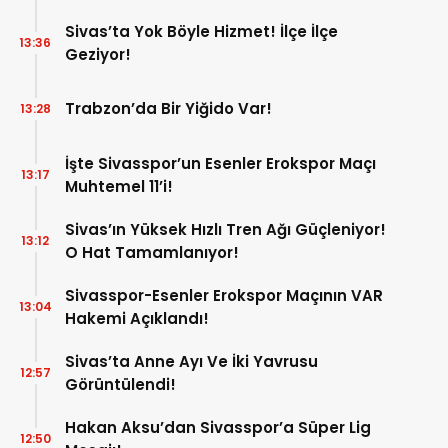
Sivas’ta Yok Böyle Hizmet! İlçe İlçe
13:36
Geziyor!
Trabzon’da Bir Yiğido Var!
13:28
İşte Sivasspor’un Esenler Erokspor Maçı
13:17
Muhtemel 11’i!
Sivas’ın Yüksek Hızlı Tren Ağı Güçleniyor!
13:12
O Hat Tamamlanıyor!
Sivasspor-Esenler Erokspor Maçının VAR
13:04
Hakemi Açıklandı!
Sivas’ta Anne Ayı Ve İki Yavrusu
12:57
Görüntülendi!
Hakan Aksu’dan Sivasspor’a Süper Lig
12:50