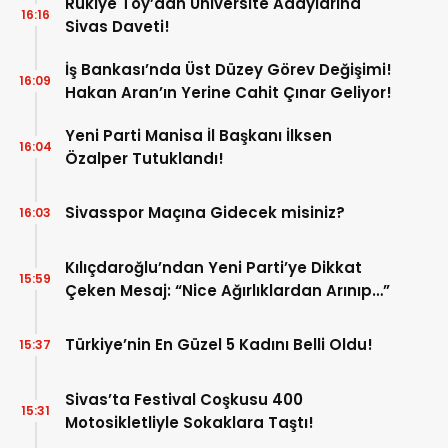
Rukiye Toy’dan Üniversite Adaylarına
16:16
Sivas Daveti!
İş Bankası’nda Üst Düzey Görev Değişimi!
16:09
Hakan Aran’ın Yerine Cahit Çınar Geliyor!
Yeni Parti Manisa İl Başkanı İlksen
16:04
Özalper Tutuklandı!
Sivasspor Maçına Gidecek misiniz?
16:03
Kılıçdaroğlu’ndan Yeni Parti’ye Dikkat
15:59
Çeken Mesaj: “Nice Ağırlıklardan Arınıp…”
Türkiye’nin En Güzel 5 Kadını Belli Oldu!
15:37
Sivas’ta Festival Coşkusu 400
15:31
Motosikletliyle Sokaklara Taştı!