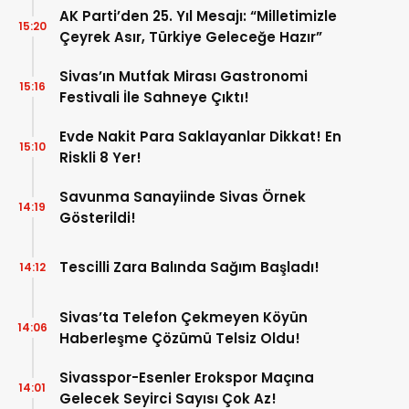
AK Parti’den 25. Yıl Mesajı: “Milletimizle
15:20
Çeyrek Asır, Türkiye Geleceğe Hazır”
Sivas’ın Mutfak Mirası Gastronomi
15:16
Festivali İle Sahneye Çıktı!
Evde Nakit Para Saklayanlar Dikkat! En
15:10
Riskli 8 Yer!
Savunma Sanayiinde Sivas Örnek
14:19
Gösterildi!
Tescilli Zara Balında Sağım Başladı!
14:12
Sivas’ta Telefon Çekmeyen Köyün
14:06
Haberleşme Çözümü Telsiz Oldu!
Sivasspor-Esenler Erokspor Maçına
14:01
Gelecek Seyirci Sayısı Çok Az!