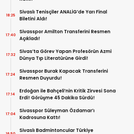
Sivaslı Tenisçiler ANALİG’de Yarı Final
18:25
Biletini Aldı!
Sivasspor Amilton Transferini Resmen
17:40
Açıkladı!
Sivas’ta Görev Yapan Profesörün Azmi
17:32
Dünya Tıp Literatürüne Girdi!
Sivasspor Burak Kapacak Transferini
17:24
Resmen Duyurdu!
Erdoğan ile Bahçeli’nin Kritik Zirvesi Sona
17:14
Erdi! Görüşme 45 Dakika Sürdü!
Sivasspor Süleyman Özdamar’ı
17:04
Kadrosuna Kattı!
Sivaslı Badmintoncular Türkiye
16:50