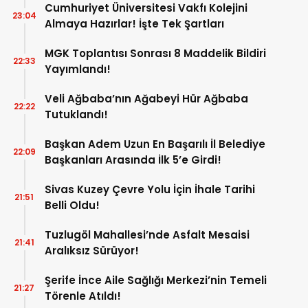
Cumhuriyet Üniversitesi Vakfı Kolejini
23:04
Almaya Hazırlar! İşte Tek Şartları
MGK Toplantısı Sonrası 8 Maddelik Bildiri
22:33
Yayımlandı!
Veli Ağbaba’nın Ağabeyi Hür Ağbaba
22:22
Tutuklandı!
Başkan Adem Uzun En Başarılı İl Belediye
22:09
Başkanları Arasında İlk 5’e Girdi!
Sivas Kuzey Çevre Yolu İçin İhale Tarihi
21:51
Belli Oldu!
Tuzlugöl Mahallesi’nde Asfalt Mesaisi
21:41
Aralıksız Sürüyor!
Şerife İnce Aile Sağlığı Merkezi’nin Temeli
21:27
Törenle Atıldı!