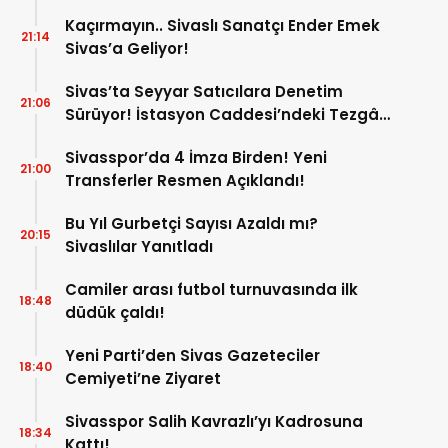
Kaçırmayın.. Sivaslı Sanatçı Ender Emek
21:14
Sivas’a Geliyor!
Sivas’ta Seyyar Satıcılara Denetim
21:06
Sürüyor! İstasyon Caddesi’ndeki Tezgâh
Kaldırıldı!
Sivasspor’da 4 İmza Birden! Yeni
21:00
Transferler Resmen Açıklandı!
Bu Yıl Gurbetçi Sayısı Azaldı mı?
20:15
Sivaslılar Yanıtladı
Camiler arası futbol turnuvasında ilk
18:48
düdük çaldı!
Yeni Parti’den Sivas Gazeteciler
18:40
Cemiyeti’ne Ziyaret
Sivasspor Salih Kavrazlı’yı Kadrosuna
18:34
Kattı!