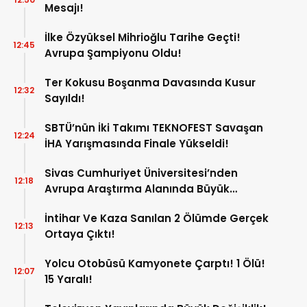
Mesajı!
İlke Özyüksel Mihrioğlu Tarihe Geçti!
12:45
Avrupa Şampiyonu Oldu!
Ter Kokusu Boşanma Davasında Kusur
12:32
Sayıldı!
SBTÜ’nün İki Takımı TEKNOFEST Savaşan
12:24
İHA Yarışmasında Finale Yükseldi!
Sivas Cumhuriyet Üniversitesi’nden
12:18
Avrupa Araştırma Alanında Büyük
Başarı!
İntihar Ve Kaza Sanılan 2 Ölümde Gerçek
12:13
Ortaya Çıktı!
Yolcu Otobüsü Kamyonete Çarptı! 1 Ölü!
12:07
15 Yaralı!