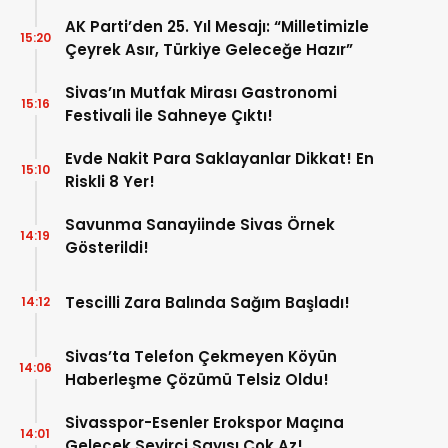
AK Parti’den 25. Yıl Mesajı: “Milletimizle
15:20
Çeyrek Asır, Türkiye Geleceğe Hazır”
Sivas’ın Mutfak Mirası Gastronomi
15:16
Festivali İle Sahneye Çıktı!
Evde Nakit Para Saklayanlar Dikkat! En
15:10
Riskli 8 Yer!
Savunma Sanayiinde Sivas Örnek
14:19
Gösterildi!
Tescilli Zara Balında Sağım Başladı!
14:12
Sivas’ta Telefon Çekmeyen Köyün
14:06
Haberleşme Çözümü Telsiz Oldu!
Sivasspor-Esenler Erokspor Maçına
14:01
Gelecek Seyirci Sayısı Çok Az!