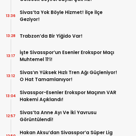
Sivas’ta Yok Böyle Hizmet! İlçe İlçe
13:36
Geziyor!
Trabzon’da Bir Yiğido Var!
13:28
İşte Sivasspor’un Esenler Erokspor Maçı
13:17
Muhtemel 11’i!
Sivas’ın Yüksek Hızlı Tren Ağı Güçleniyor!
13:12
O Hat Tamamlanıyor!
Sivasspor-Esenler Erokspor Maçının VAR
13:04
Hakemi Açıklandı!
Sivas’ta Anne Ayı Ve İki Yavrusu
12:57
Görüntülendi!
Hakan Aksu’dan Sivasspor’a Süper Lig
12:50