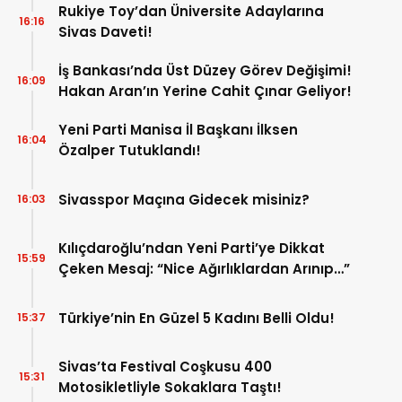
Rukiye Toy’dan Üniversite Adaylarına
16:16
Sivas Daveti!
İş Bankası’nda Üst Düzey Görev Değişimi!
16:09
Hakan Aran’ın Yerine Cahit Çınar Geliyor!
Yeni Parti Manisa İl Başkanı İlksen
16:04
Özalper Tutuklandı!
Sivasspor Maçına Gidecek misiniz?
16:03
Kılıçdaroğlu’ndan Yeni Parti’ye Dikkat
15:59
Çeken Mesaj: “Nice Ağırlıklardan Arınıp…”
Türkiye’nin En Güzel 5 Kadını Belli Oldu!
15:37
Sivas’ta Festival Coşkusu 400
15:31
Motosikletliyle Sokaklara Taştı!