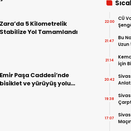
Sıca
CÜ Va
22:00
Zara’da 5 Kilometrelik
Şengö
Stabilize Yol Tamamlandı
Tek A
Bu Na
Çözm
21:47
Uzun 5
Yükse
Kema
21:14
İçin B
Emir Paşa Caddesi’nde
Sivas
20:42
bisiklet ve yürüyüş yolu
Anlat
Oluş
kaderine terk edildi
Sivas
19:38
Çarpt
Sivas
17:07
Maçın
Raka