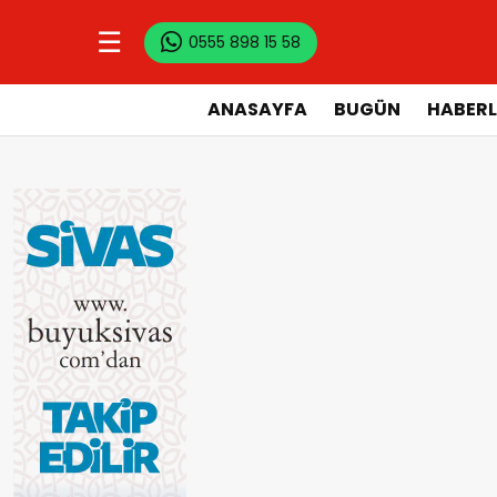
☰
0555 898 15 58
ANASAYFA
BUGÜN
HABERL