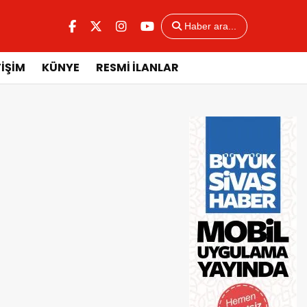
Haber ara...
TİŞİM
KÜNYE
RESMİ İLANLAR