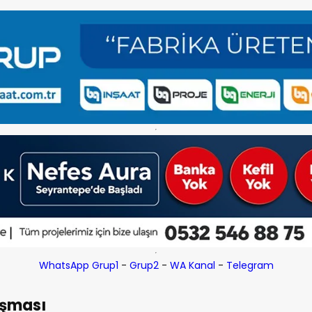
WhatsApp Grup1
-
Grup2
-
WA Kanal
-
Telegram
ışması