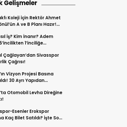
k Gelişmeler
kfı Koleji İçin Rektör Ahmet
nül’ün A ve B Planı Hazır!
maç Mağduriyetleri Hızla
sıl İş? Kim İnanır? Adem
ek!
’incilikten 1’inciliğe
ldi!
l Çağlayan’dan Sivasspor
irlik Çağrısı!
’ın Vizyon Projesi Basına
ıldı! 30 Ayrı Yapıdan
acak!
’ta Otomobil Levha Direğine
ı!
spor-Esenler Erokspor
a Kaç Bilet Satıldı? İşte Son
mlar!