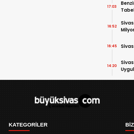
Benzi
17:03
Tabel
Sivas
16:52
Milyo
Sivas
16:45
Sivas
14:20
Uygul
KATEGORİLER
Bİ