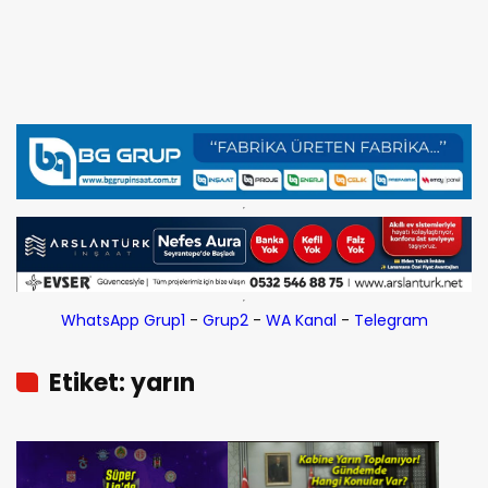
WhatsApp Grup1
-
Grup2
-
WA Kanal
-
Telegram
Etiket: yarın