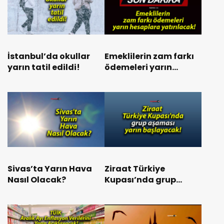
İstanbul’da okullar
Emeklilerin zam farkı
yarın tatil edildi!
ödemeleri yarın
hesaplara
yatırılacak!
Sivas’ta Yarın Hava
Ziraat Türkiye
Nasıl Olacak?
Kupası’nda grup
aşaması yarın
başlayacak!