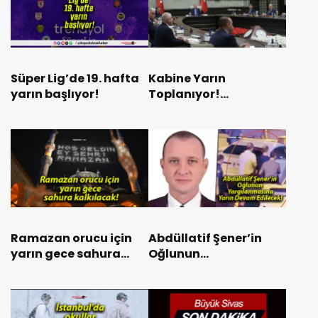
Süper Lig’de 19. hafta
Kabine Yarın
yarın başlıyor!
Toplanıyor!
Gündemde Hangi
Konular Var?
Ramazan orucu için
Abdüllatif Şener’in
yarın gece sahura
Oğlunun
kalkılacak!
Yargılanmasına Yarın
Devam Edilecek!