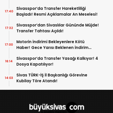
Sivasspor’da Transfer Hareketliliği
17:40
Başladı! Resmi Açıklamalar An Meselesi!
Sivasspor’dan Sivaslılar Gününde Müjde!
17:32
Transfer Tahtası Açıldı!
Motorin İndirimi Bekleyenlere Kötü
17:00
Haber! Gece Yarısı Beklenen İndirim
Pompaya Yansımayacak!
Sivasspor’da Transfer Yasağı Kalkıyor! 4
16:14
Dosya Kapatılıyor!
Sivas TÜRK-İŞ İl Başkanlığı Görevine
14:03
Kubilay Töre Atandı!