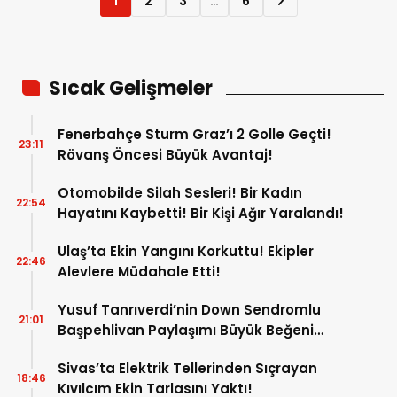
1
2
3
…
6
Sıcak Gelişmeler
Fenerbahçe Sturm Graz’ı 2 Golle Geçti!
23:11
Rövanş Öncesi Büyük Avantaj!
Otomobilde Silah Sesleri! Bir Kadın
22:54
Hayatını Kaybetti! Bir Kişi Ağır Yaralandı!
Ulaş’ta Ekin Yangını Korkuttu! Ekipler
22:46
Alevlere Müdahale Etti!
Yusuf Tanrıverdi’nin Down Sendromlu
21:01
Başpehlivan Paylaşımı Büyük Beğeni
Topladı!
Sivas’ta Elektrik Tellerinden Sıçrayan
18:46
Kıvılcım Ekin Tarlasını Yaktı!