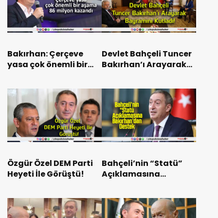
Bakırhan: Çerçeve
Devlet Bahçeli Tuncer
yasa çok önemli bir
Bakırhan’ı Arayarak
aşama, 86 milyon
Bayramını Kutladı!
kazandı
Özgür Özel DEM Parti
Bahçeli’nin “Statü”
Heyeti İle Görüştü!
Açıklamasına
Bakırhan’dan Destek