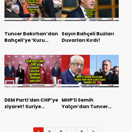
Tuncer Bakırhan’dan
Sayın Bahçeli Buzları
Bahçeli’ye ‘Kuru
Duvarları Kırdı!
Temizlemeci’ Sözü İçin
Özür!
DEM Parti’den CHP’ye
MHP’li Semih
ziyaret! Suriye
Yalçın’dan Tuncer
gündemi masaya
Bakırhan’a sert tepki!
yatırıldı!
Haddini bil!