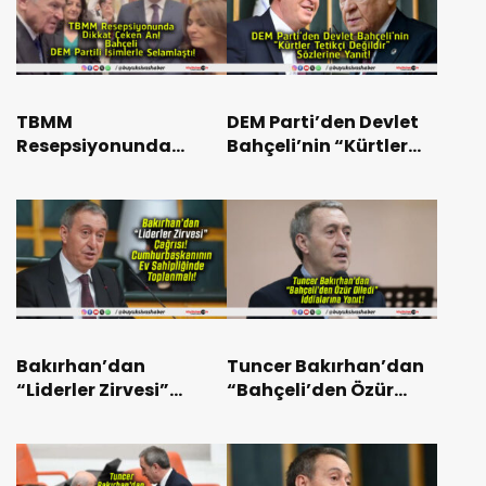
TBMM
DEM Parti’den Devlet
Resepsiyonunda
Bahçeli’nin “Kürtler
Dikkat Çeken An!
Tetikçi Değildir”
Bahçeli, DEM Partili
Sözlerine Yanıt!
İsimlerle Selamlaştı!
Bakırhan’dan
Tuncer Bakırhan’dan
“Liderler Zirvesi”
“Bahçeli’den Özür
Çağrısı!
Diledi” İddialarına
Cumhurbaşkanının Ev
Yanıt!
Sahipliğinde
Toplanmalı!