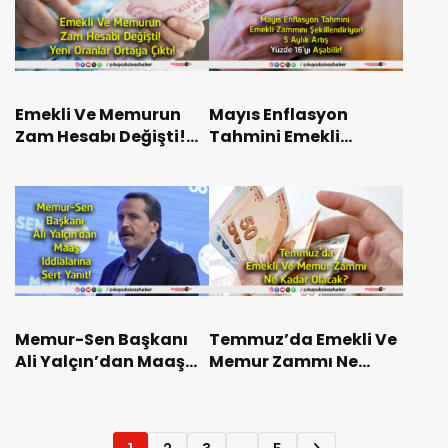
Emekli Ve Memurun
Mayıs Enflasyon
Zam Hesabı Değişti!
Tahmini Emekli
Yeni Oranlar Ortaya
Zammını
Çıktı!
Şekillendiriyor! 5 Aylık
Artış Yüzde 16’yı
Aşabilir!
Memur-Sen Başkanı
Temmuz’da Emekli Ve
Ali Yalçın’dan Maaş
Memur Zammı Ne
İddialarına Sert Yanıt!
Kadar Olacak?