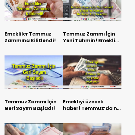
Emekliler Temmuz
Temmuz Zammı İçin
Zammına Kilitlendi!
Yeni Tahmin! Emekli
Ve Memura Ne Kadar
Artış Gelecek?
Temmuz Zammı İçin
Emekliyi üzecek
Geri Sayım Başladı!
haber! Temmuz’da ne
kadar zam var?