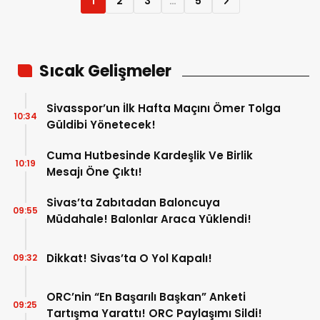
1
2
3
…
5
Sıcak Gelişmeler
Sivasspor’un İlk Hafta Maçını Ömer Tolga
10:34
Güldibi Yönetecek!
Cuma Hutbesinde Kardeşlik Ve Birlik
10:19
Mesajı Öne Çıktı!
Sivas’ta Zabıtadan Baloncuya
09:55
Müdahale! Balonlar Araca Yüklendi!
Dikkat! Sivas’ta O Yol Kapalı!
09:32
ORC’nin “En Başarılı Başkan” Anketi
09:25
Tartışma Yarattı! ORC Paylaşımı Sildi!