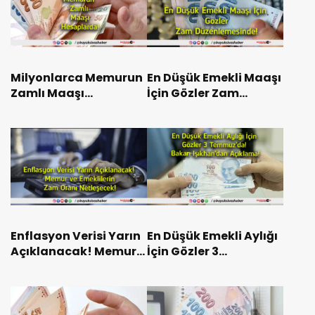
Milyonlarca Memurun
En Düşük Emekli Maaşı
Zamlı Maaşı
İçin Gözler Zam
Hesaplarda!
Düzenlemesinde!
Enflasyon Verisi Yarın
En Düşük Emekli Aylığı
Açıklanacak! Memur
İçin Gözler 3
ve Emeklilerin Zam
Temmuz’da! Bakan
Oranı Netleşecek!
Işıkhan’dan
Açıklama!