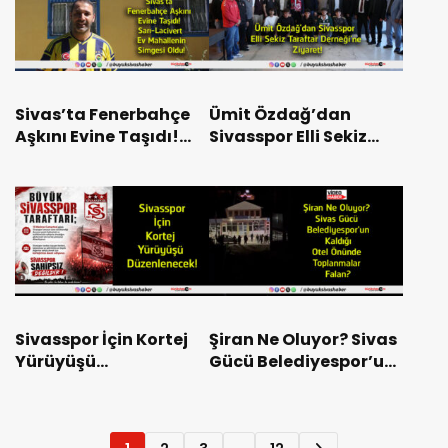
Sivas’ta Fenerbahçe
Ümit Özdağ’dan
Aşkını Evine Taşıdı!
Sivasspor Elli Sekiz
Sarı-Lacivert Ev
Taraftar Derneği’ne
Mahallenin Simgesi
Ziyaret!
Oldu!
Sivasspor İçin Kortej
Şiran Ne Oluyor? Sivas
Yürüyüşü
Gücü Belediyespor’un
Düzenlenecek!
Kaldığı Otel Önünde
Toplanmalar Falan?