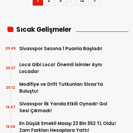
1
2
3
…
12
Sıcak Gelişmeler
Sivasspor Sezona 1 Puanla Başladı!
20:49
Loca Gibi Loca! Önemli İsimler Aynı
20:27
Locada!
Modifiye ve Drift Tutkunları Sivas’ta
20:12
Buluştu!
Sivasspor İlk Yarıda Etkili Oynadı! Gol
19:47
Sesi Çıkmadı!
En Düşük Emekli Maaşı 23 Bin 552 TL Oldu!
19:39
Zam Farkları Hesaplara Yattı!