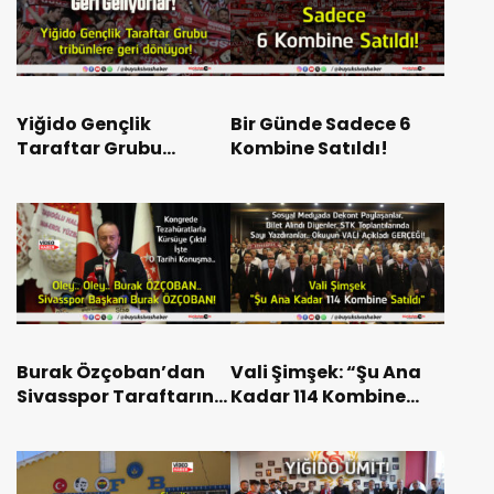
Yiğido Gençlik
Bir Günde Sadece 6
Taraftar Grubu
Kombine Satıldı!
tribünlere geri
dönüyor!
Burak Özçoban’dan
Vali Şimşek: “Şu Ana
Sivasspor Taraftarına
Kadar 114 Kombine
Çağrı: “Kombine Alın,
Satıldı”
Forma Alın, Daha
Güçlü Olalım”