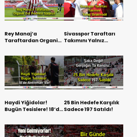
Rey Manaj’a
Sivasspor Taraftarı
Taraftardan Organik
Takımını Yalnız
Dut Pekmezi Sürprizi!
Bırakmadı!
Haydi Yiğidolar!
25 Bin Hedefe Karşılık
Bugün Tesislere! 18’de
Sadece 197 Satıldı!
Antreman Var!