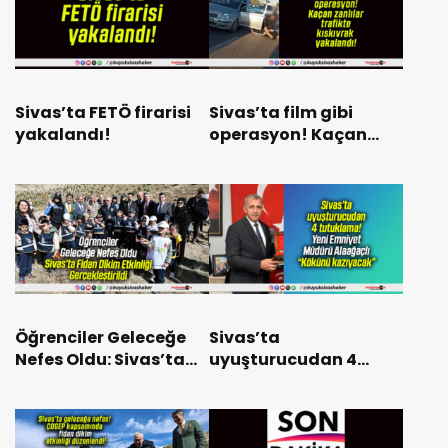
Sivas’ta FETÖ firarisi
Sivas’ta film gibi
yakalandı!
operasyon! Kaçan
zanlılar trafikte
kıskıvrak yakalandı!
Öğrenciler Geleceğe
Sivas’ta
Nefes Oldu: Sivas’ta
uyuşturucudan 4
Fidan Dikim Etkinliği
tutuklama! Yeni
Gerçekleştirildi
Emniyet Müdürü
Alaağaçlı “Kökünü
kazıyacak”