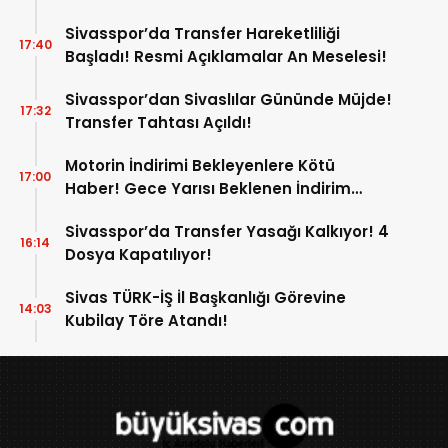
Sivasspor’da Transfer Hareketliliği
17:40
Başladı! Resmi Açıklamalar An Meselesi!
Sivasspor’dan Sivaslılar Gününde Müjde!
17:32
Transfer Tahtası Açıldı!
Motorin İndirimi Bekleyenlere Kötü
17:00
Haber! Gece Yarısı Beklenen İndirim
Pompaya Yansımayacak!
Sivasspor’da Transfer Yasağı Kalkıyor! 4
16:14
Dosya Kapatılıyor!
Sivas TÜRK-İŞ İl Başkanlığı Görevine
14:03
Kubilay Töre Atandı!