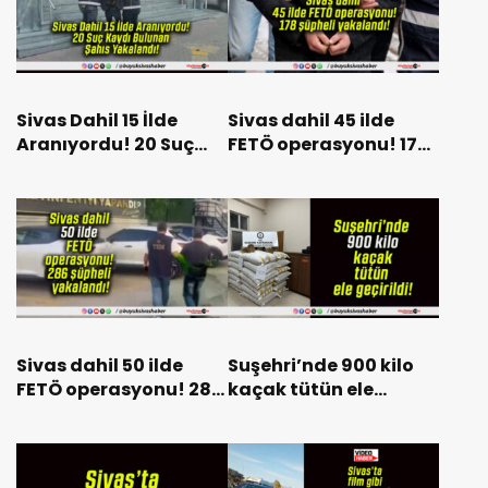
Sivas Dahil 15 İlde
Sivas dahil 45 ilde
Aranıyordu! 20 Suç
FETÖ operasyonu! 178
Kaydı Bulunan Şahıs
şüpheli yakalandı!
Yakalandı!
Sivas dahil 50 ilde
Suşehri’nde 900 kilo
FETÖ operasyonu! 286
kaçak tütün ele
şüpheli yakalandı!
geçirildi!