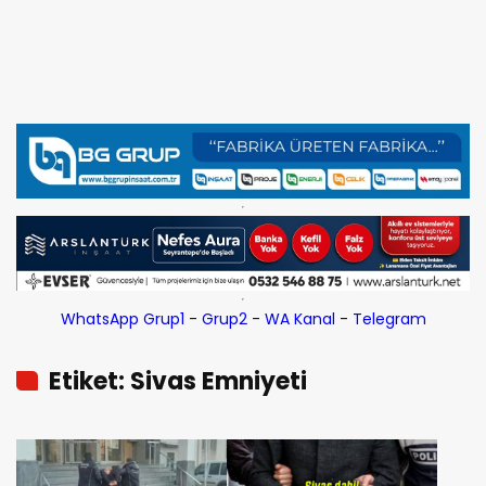
WhatsApp Grup1
-
Grup2
-
WA Kanal
-
Telegram
Etiket: Sivas Emniyeti