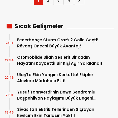
1
2
3
4
Sıcak Gelişmeler
Fenerbahçe Sturm Graz’ı 2 Golle Geçti!
23:11
Rövanş Öncesi Büyük Avantaj!
Otomobilde Silah Sesleri! Bir Kadın
22:54
Hayatını Kaybetti! Bir Kişi Ağır Yaralandı!
Ulaş’ta Ekin Yangını Korkuttu! Ekipler
22:46
Alevlere Müdahale Etti!
Yusuf Tanrıverdi’nin Down Sendromlu
21:01
Başpehlivan Paylaşımı Büyük Beğeni
Topladı!
Sivas’ta Elektrik Tellerinden Sıçrayan
18:46
Kıvılcım Ekin Tarlasını Yaktı!