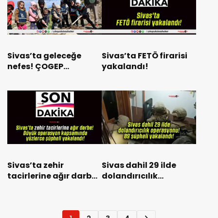
Sivas’ta geleceğe
Sivas’ta FETÖ firarisi
nefes! ÇOGEP
yakalandı!
kapsamında fidan
dikim etkinliği
düzenlendi!
Sivas’ta zehir
Sivas dahil 29 ilde
tacirlerine ağır darbe!
dolandırıcılık
Büyük operasyon
operasyonu! 89
kapsamında yüzlerce
şüpheli yakalandı!
şüpheli yakalandı!