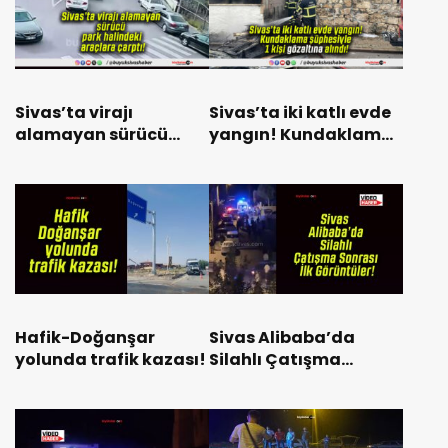
Sivas’ta virajı
Sivas’ta iki katlı evde
alamayan sürücü
yangın! Kundaklama
park halindeki
şüphesiyle 1 kişi
araçlara çarptı!
gözaltına alındı!
Hafik-Doğanşar
Sivas Alibaba’da
yolunda trafik kazası!
Silahlı Çatışma
Sonrası İlk Görüntüler!