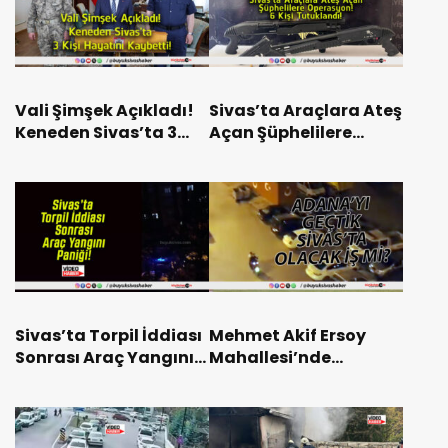
Vali Şimşek Açıkladı!
Sivas’ta Araçlara Ateş
Keneden Sivas’ta 3
Açan Şüphelilere
Kişi Hayatını Kaybetti!
Operasyon! 6 Kişi
Tutuklandı!
Sivas’ta Torpil İddiası
Mehmet Akif Ersoy
Sonrası Araç Yangını
Mahallesi’nde
Paniği!
Vatandaş Şikâyetçi