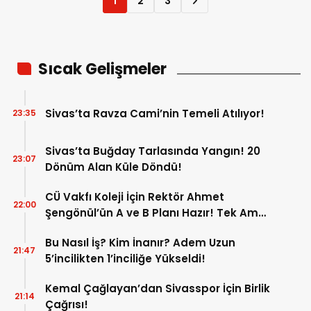
1
2
3
Sıcak Gelişmeler
Sivas’ta Ravza Cami’nin Temeli Atılıyor!
23:35
Sivas’ta Buğday Tarlasında Yangın! 20
23:07
Dönüm Alan Küle Döndü!
CÜ Vakfı Koleji İçin Rektör Ahmet
22:00
Şengönül’ün A ve B Planı Hazır! Tek Amaç
Mağduriyetleri Hızla Çözmek!
Bu Nasıl İş? Kim İnanır? Adem Uzun
21:47
5’incilikten 1’inciliğe Yükseldi!
Kemal Çağlayan’dan Sivasspor İçin Birlik
21:14
Çağrısı!