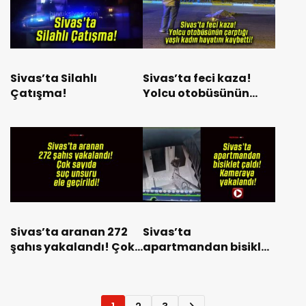
Sivas’ta Silahlı
Sivas’ta feci kaza!
Çatışma!
Yolcu otobüsünün
çarptığı yaşlı kadın
hayatını kaybetti!
Sivas’ta aranan 272
Sivas’ta
şahıs yakalandı! Çok
apartmandan bisiklet
sayıda suç unsuru ele
çaldı! Kameraya
geçirildi!
yakalandı!