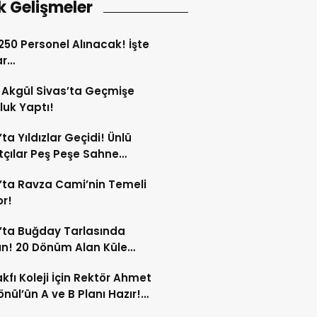
k Gelişmeler
 250 Personel Alınacak! İşte
ar…
Akgül Sivas’ta Geçmişe
luk Yaptı!
’ta Yıldızlar Geçidi! Ünlü
çılar Peş Peşe Sahne
ak!
’ta Ravza Cami’nin Temeli
or!
’ta Buğday Tarlasında
n! 20 Dönüm Alan Küle
ü!
kfı Koleji İçin Rektör Ahmet
nül’ün A ve B Planı Hazır!
maç Mağduriyetleri Hızla