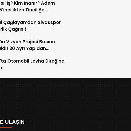
sıl İş? Kim İnanır? Adem
ek!
’incilikten 1’inciliğe
ldi!
l Çağlayan’dan Sivasspor
irlik Çağrısı!
’ın Vizyon Projesi Basına
ıldı! 30 Ayrı Yapıdan
acak!
’ta Otomobil Levha Direğine
ı!
ZE ULAŞIN