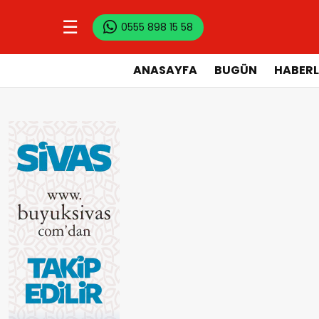
☰
0555 898 15 58
ANASAYFA
BUGÜN
HABERL