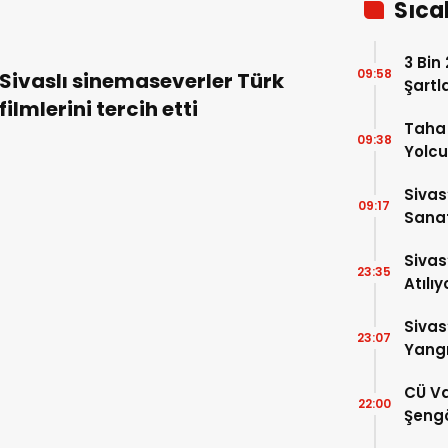
Sıca
3 Bin
09:58
Sivaslı sinemaseverler Türk
Şartl
filmlerini tercih etti
Taha 
09:38
Yolcu
Sivas
09:17
Sanat
Alac
Sivas
23:35
Atılıy
Sivas
23:07
Yangı
Dönd
CÜ Va
22:00
Şengö
Tek A