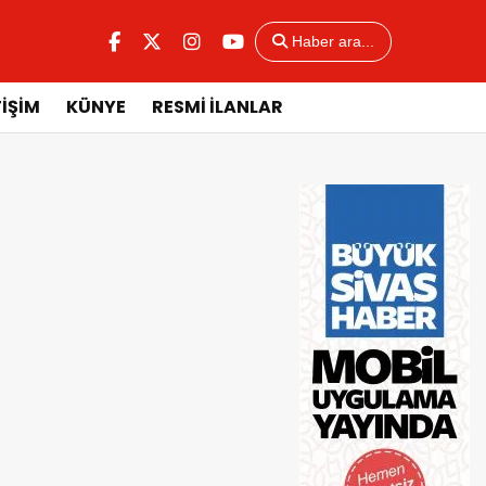
Haber ara...
TİŞİM
KÜNYE
RESMİ İLANLAR