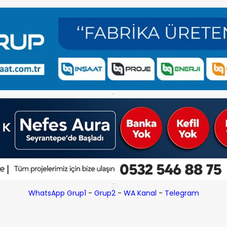
WhatsApp Grup1
-
Grup2
-
WA Kanal
-
Telegram