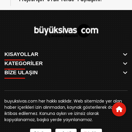
KISAYOLLAR
KATEGORİLER
ANASAYFA
BİZE ULAŞIN
AKSU CANLI
WHATSAPP
MEYDAN CANLI
SPOR
0346 221 00 60
MEDRESELER CANLI
SİYASET
MERAKÜM CANLI
buyuksivashaber@gmail.com
BELEDİYE
YUKARI TEKKE CANLI
buyuksivas.com her hakkı saklıdır. Web sitemizde yer alan
SİVAS VALİLİĞİ
Örtülüpınar Mah. İnönü Bulvarı Özkahya Apt. Kat:3 D:7
KURUMSAL KİMLİK
haber içerikleri izin alınmadan, kaynak gösterilerek dahi
ÜNİVERSİTE
Sivas
REKLAM FİYATLARI
iktibas edilemez. Kanuna aykırı ve izinsiz olarak
KURUMLAR
BİZE ULAŞIN
kopyalanamaz, başka yerde yayınlanamaz.
STK
KÜNYE
YORUM
RESMİ İLANLAR