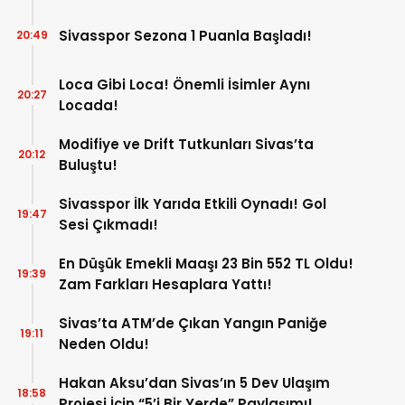
Sivasspor Sezona 1 Puanla Başladı!
20:49
Loca Gibi Loca! Önemli İsimler Aynı
20:27
Locada!
Modifiye ve Drift Tutkunları Sivas’ta
20:12
Buluştu!
Sivasspor İlk Yarıda Etkili Oynadı! Gol
19:47
Sesi Çıkmadı!
En Düşük Emekli Maaşı 23 Bin 552 TL Oldu!
19:39
Zam Farkları Hesaplara Yattı!
Sivas’ta ATM’de Çıkan Yangın Paniğe
19:11
Neden Oldu!
Hakan Aksu’dan Sivas’ın 5 Dev Ulaşım
18:58
Projesi İçin “5’i Bir Yerde” Paylaşımı!