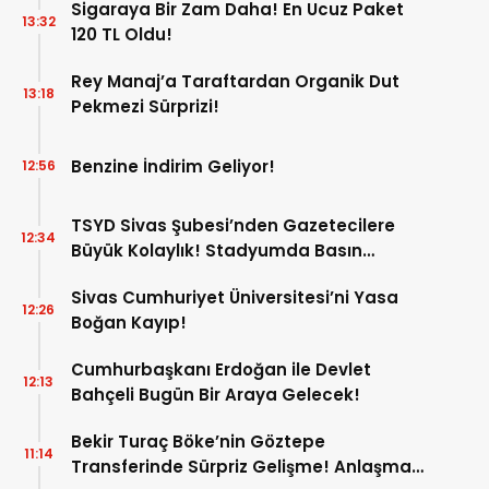
Sigaraya Bir Zam Daha! En Ucuz Paket
13:32
120 TL Oldu!
Rey Manaj’a Taraftardan Organik Dut
13:18
Pekmezi Sürprizi!
Benzine İndirim Geliyor!
12:56
TSYD Sivas Şubesi’nden Gazetecilere
12:34
Büyük Kolaylık! Stadyumda Basın
Otoparkı Hizmete Girdi!
Sivas Cumhuriyet Üniversitesi’ni Yasa
12:26
Boğan Kayıp!
Cumhurbaşkanı Erdoğan ile Devlet
12:13
Bahçeli Bugün Bir Araya Gelecek!
Bekir Turaç Böke’nin Göztepe
11:14
Transferinde Sürpriz Gelişme! Anlaşma