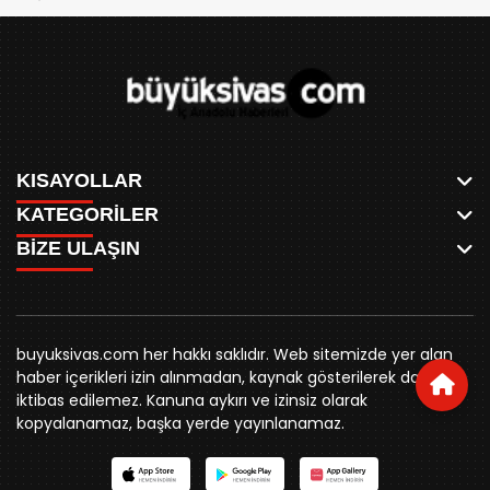
Çıkmaza Girdi!
KISAYOLLAR
KATEGORİLER
ANASAYFA
BİZE ULAŞIN
AKSU CANLI
WHATSAPP
MEYDAN CANLI
SPOR
0346 221 00 60
MEDRESELER CANLI
SİYASET
MERAKÜM CANLI
buyuksivashaber@gmail.com
BELEDİYE
YUKARI TEKKE CANLI
buyuksivas.com her hakkı saklıdır. Web sitemizde yer alan
SİVAS VALİLİĞİ
Örtülüpınar Mah. İnönü Bulvarı Özkahya Apt. Kat:3 D:7
KURUMSAL KİMLİK
haber içerikleri izin alınmadan, kaynak gösterilerek dahi
ÜNİVERSİTE
Sivas
REKLAM FİYATLARI
iktibas edilemez. Kanuna aykırı ve izinsiz olarak
KURUMLAR
BİZE ULAŞIN
kopyalanamaz, başka yerde yayınlanamaz.
STK
KÜNYE
YORUM
RESMİ İLANLAR
İLÇELER