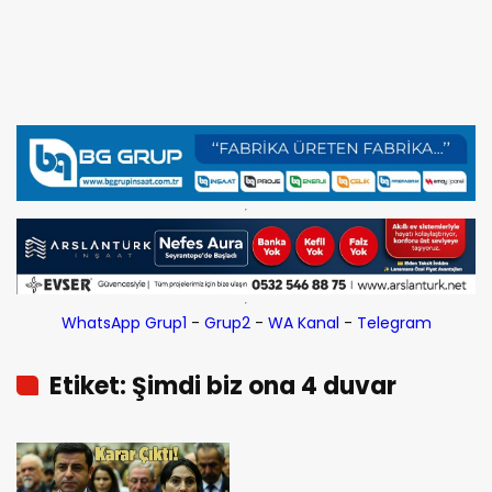
WhatsApp Grup1
-
Grup2
-
WA Kanal
-
Telegram
Etiket: Şimdi biz ona 4 duvar
verdik. İstediği duvara dayasın
sırtını