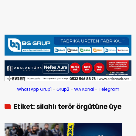
WhatsApp Grup1
-
Grup2
-
WA Kanal
-
Telegram
Etiket: silahlı terör örgütüne üye
olma