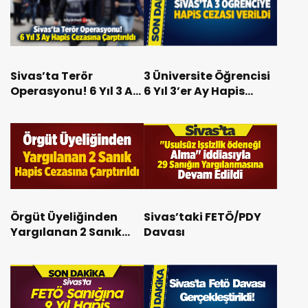
Sivas’ta Terör
3 Üniversite Öğrencisi
Operasyonu! 6 Yıl 3 Ay
6 Yıl 3’er Ay Hapis
Hapis Cezasına
Cezasına Çarptırıldı
Çarptırıldı
Örgüt Üyeliğinden
Sivas’taki FETÖ/PDY
Yargılanan 2 Sanık
Davası
Hapis Cezasına
Çarptırıldı