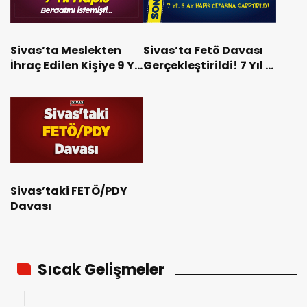
Sivas’ta Meslekten
Sivas’ta Fetö Davası
İhraç Edilen Kişiye 9 Yıl
Gerçekleştirildi! 7 Yıl 6
Hapis Cezası Verildi
Ay Hapis Cezasına
Çarptırıldı!
Sivas’taki FETÖ/PDY
Davası
Sıcak Gelişmeler