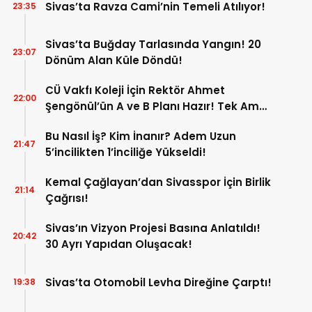
Sivas’ta Ravza Cami’nin Temeli Atılıyor!
23:35
Sivas’ta Buğday Tarlasında Yangın! 20
23:07
Dönüm Alan Küle Döndü!
CÜ Vakfı Koleji İçin Rektör Ahmet
22:00
Şengönül’ün A ve B Planı Hazır! Tek Amaç
Mağduriyetleri Hızla Çözmek!
Bu Nasıl İş? Kim İnanır? Adem Uzun
21:47
5’incilikten 1’inciliğe Yükseldi!
Kemal Çağlayan’dan Sivasspor İçin Birlik
21:14
Çağrısı!
Sivas’ın Vizyon Projesi Basına Anlatıldı!
20:42
30 Ayrı Yapıdan Oluşacak!
Sivas’ta Otomobil Levha Direğine Çarptı!
19:38