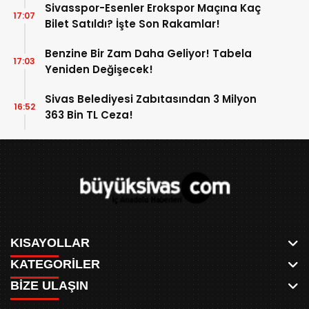
Sivasspor-Esenler Erokspor Maçına Kaç
17:07
Bilet Satıldı? İşte Son Rakamlar!
Benzine Bir Zam Daha Geliyor! Tabela
17:03
Yeniden Değişecek!
Sivas Belediyesi Zabıtasından 3 Milyon
16:52
363 Bin TL Ceza!
KISAYOLLAR
KATEGORİLER
ANASAYFA
BİZE ULAŞIN
AKSU CANLI
WHATSAPP
MEYDAN CANLI