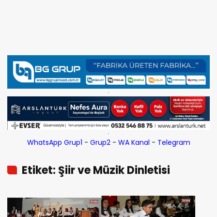
WhatsApp Grup1
-
Grup2
-
WA Kanal
-
Telegram
Etiket: Şiir ve Müzik Dinletisi