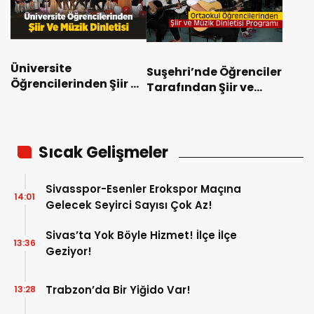
Üniversite
Suşehri’nde Öğrenciler
Öğrencilerinden Şiir Ve
Tarafından Şiir ve
Müzik Dinletisi
Müzik Dinletisi
Sıcak Gelişmeler
Sivasspor-Esenler Erokspor Maçına
14:01
Gelecek Seyirci Sayısı Çok Az!
Sivas’ta Yok Böyle Hizmet! İlçe İlçe
13:36
Geziyor!
Trabzon’da Bir Yiğido Var!
13:28