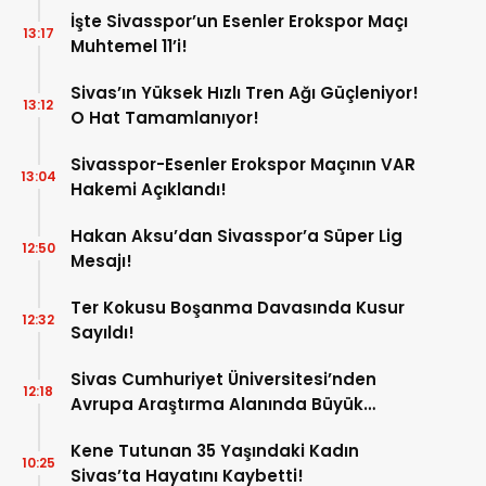
İşte Sivasspor’un Esenler Erokspor Maçı
13:17
Muhtemel 11’i!
Sivas’ın Yüksek Hızlı Tren Ağı Güçleniyor!
13:12
O Hat Tamamlanıyor!
Sivasspor-Esenler Erokspor Maçının VAR
13:04
Hakemi Açıklandı!
Hakan Aksu’dan Sivasspor’a Süper Lig
12:50
Mesajı!
Ter Kokusu Boşanma Davasında Kusur
12:32
Sayıldı!
Sivas Cumhuriyet Üniversitesi’nden
12:18
Avrupa Araştırma Alanında Büyük
Başarı!
Kene Tutunan 35 Yaşındaki Kadın
10:25
Sivas’ta Hayatını Kaybetti!