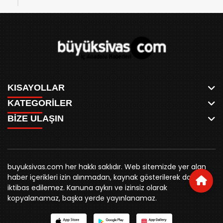
KISAYOLLAR
KATEGORİLER
ANASAYFA
BİZE ULAŞIN
AKSU CANLI
WHATSAPP
MEYDAN CANLI
SPOR
0346 221 00 60
MEDRESELER CANLI
SİYASET
MERAKÜM CANLI
buyuksivashaber@gmail.com
BELEDİYE
YUKARI TEKKE CANLI
buyuksivas.com her hakkı saklıdır. Web sitemizde yer alan
SİVAS VALİLİĞİ
Örtülüpınar Mah. İnönü Bulvarı Özkahya Apt. Kat:3 D:7
KURUMSAL KİMLİK
haber içerikleri izin alınmadan, kaynak gösterilerek dahi
ÜNİVERSİTE
Sivas
REKLAM FİYATLARI
iktibas edilemez. Kanuna aykırı ve izinsiz olarak
KURUMLAR
BİZE ULAŞIN
kopyalanamaz, başka yerde yayınlanamaz.
STK
KÜNYE
YORUM
RESMİ İLANLAR
İLÇELER