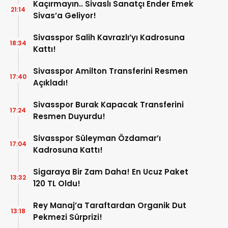
Kaçırmayın.. Sivaslı Sanatçı Ender Emek
21:14
Sivas’a Geliyor!
Sivasspor Salih Kavrazlı’yı Kadrosuna
18:34
Kattı!
Sivasspor Amilton Transferini Resmen
17:40
Açıkladı!
Sivasspor Burak Kapacak Transferini
17:24
Resmen Duyurdu!
Sivasspor Süleyman Özdamar’ı
17:04
Kadrosuna Kattı!
Sigaraya Bir Zam Daha! En Ucuz Paket
13:32
120 TL Oldu!
Rey Manaj’a Taraftardan Organik Dut
13:18
Pekmezi Sürprizi!