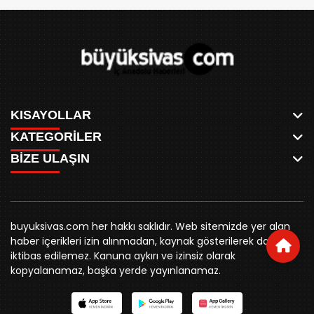
KISAYOLLAR
KATEGORİLER
ANASAYFA
BİZE ULAŞIN
AKSU CANLI
WHATSAPP
MEYDAN CANLI
SPOR
0346 221 00 60
MEDRESELER CANLI
SİYASET
MERAKÜM CANLI
buyuksivashaber@gmail.com
BELEDİYE
YUKARI TEKKE CANLI
buyuksivas.com her hakkı saklıdır. Web sitemizde yer alan
SİVAS VALİLİĞİ
Örtülüpınar Mah. İnönü Bulvarı Özkahya Apt. Kat:3 D:7
KURUMSAL KİMLİK
haber içerikleri izin alınmadan, kaynak gösterilerek dahi
ÜNİVERSİTE
Sivas
REKLAM FİYATLARI
iktibas edilemez. Kanuna aykırı ve izinsiz olarak
KURUMLAR
BİZE ULAŞIN
kopyalanamaz, başka yerde yayınlanamaz.
STK
KÜNYE
YORUM
RESMİ İLANLAR
İLÇELER