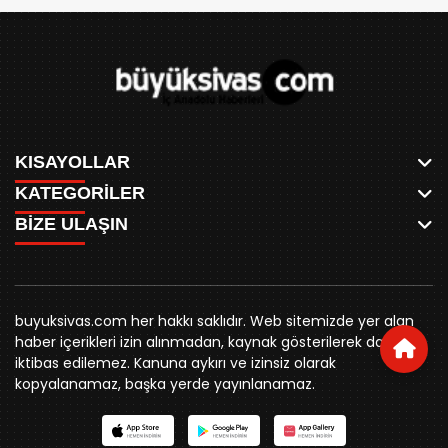
KISAYOLLAR
KATEGORİLER
ANASAYFA
BİZE ULAŞIN
AKSU CANLI
WHATSAPP
MEYDAN CANLI
SPOR
0346 221 00 60
MEDRESELER CANLI
SİYASET
MERAKÜM CANLI
buyuksivashaber@gmail.com
BELEDİYE
YUKARI TEKKE CANLI
buyuksivas.com her hakkı saklıdır. Web sitemizde yer alan
SİVAS VALİLİĞİ
Örtülüpınar Mah. İnönü Bulvarı Özkahya Apt. Kat:3 D:7
KURUMSAL KİMLİK
haber içerikleri izin alınmadan, kaynak gösterilerek dahi
ÜNİVERSİTE
Sivas
REKLAM FİYATLARI
iktibas edilemez. Kanuna aykırı ve izinsiz olarak
KURUMLAR
BİZE ULAŞIN
kopyalanamaz, başka yerde yayınlanamaz.
STK
KÜNYE
YORUM
RESMİ İLANLAR
İLÇELER