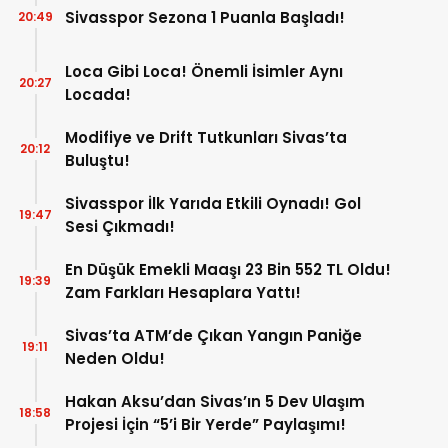
Sivasspor Sezona 1 Puanla Başladı!
20:49
Loca Gibi Loca! Önemli İsimler Aynı
20:27
Locada!
Modifiye ve Drift Tutkunları Sivas’ta
20:12
Buluştu!
Sivasspor İlk Yarıda Etkili Oynadı! Gol
19:47
Sesi Çıkmadı!
En Düşük Emekli Maaşı 23 Bin 552 TL Oldu!
19:39
Zam Farkları Hesaplara Yattı!
Sivas’ta ATM’de Çıkan Yangın Paniğe
19:11
Neden Oldu!
Hakan Aksu’dan Sivas’ın 5 Dev Ulaşım
18:58
Projesi İçin “5’i Bir Yerde” Paylaşımı!