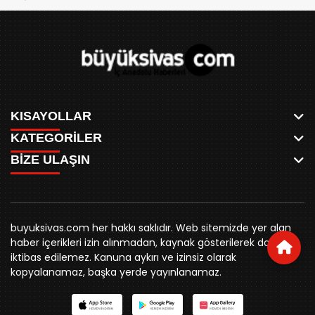
KISAYOLLAR
KATEGORİLER
ANASAYFA
BİZE ULAŞIN
AKSU CANLI
WHATSAPP
MEYDAN CANLI
SPOR
0346 221 00 60
MEDRESELER CANLI
SİYASET
MERAKÜM CANLI
buyuksivashaber@gmail.com
BELEDİYE
YUKARI TEKKE CANLI
buyuksivas.com her hakkı saklıdır. Web sitemizde yer alan
SİVAS VALİLİĞİ
Örtülüpınar Mah. İnönü Bulvarı Özkahya Apt. Kat:3 D:7
KURUMSAL KİMLİK
haber içerikleri izin alınmadan, kaynak gösterilerek dahi
ÜNİVERSİTE
Sivas
REKLAM FİYATLARI
iktibas edilemez. Kanuna aykırı ve izinsiz olarak
KURUMLAR
BİZE ULAŞIN
kopyalanamaz, başka yerde yayınlanamaz.
STK
KÜNYE
YORUM
RESMİ İLANLAR
İLÇELER