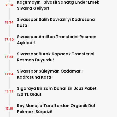
Kaçırmayın.. Sivaslı Sanatçı Ender Emek
21:14
Sivas’a Geliyor!
Sivasspor Salih Kavrazlı’yı Kadrosuna
18:34
Kattı!
Sivasspor Amilton Transferini Resmen
17:40
Açıkladı!
Sivasspor Burak Kapacak Transferini
17:24
Resmen Duyurdu!
Sivasspor Süleyman Özdamar’ı
17:04
Kadrosuna Kattı!
Sigaraya Bir Zam Daha! En Ucuz Paket
13:32
120 TL Oldu!
Rey Manaj’a Taraftardan Organik Dut
13:18
Pekmezi Sürprizi!