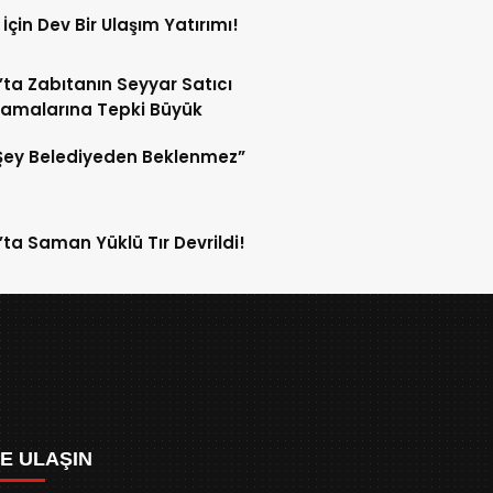
 İçin Dev Bir Ulaşım Yatırımı!
’ta Zabıtanın Seyyar Satıcı
amalarına Tepki Büyük
Şey Belediyeden Beklenmez”
’ta Saman Yüklü Tır Devrildi!
ZE ULAŞIN