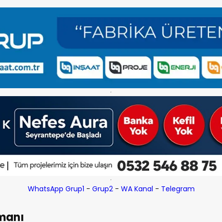
WhatsApp Grup1
-
Grup2
-
WA Kanal
-
Telegram
nmanı