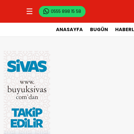
☰
0555 898 15 58
ANASAYFA
BUGÜN
HABERL