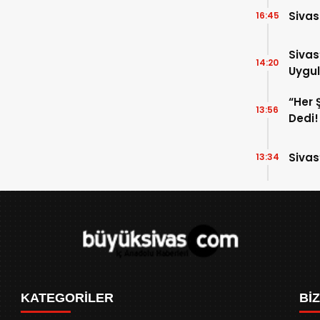
Sivas
16:45
Sivas
14:20
Uygul
“Her 
13:56
Dedi!
Sivas
13:34
KATEGORİLER
Bİ