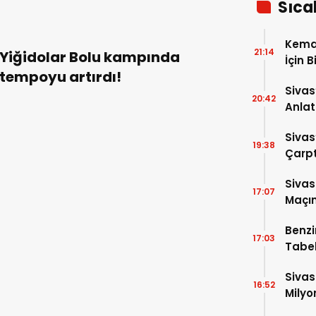
Sıca
Kema
21:14
Yiğidolar Bolu kampında
İçin B
tempoyu artırdı!
Sivas
20:42
Anlat
Oluş
Sivas
19:38
Çarpt
Sivas
17:07
Maçın
Raka
Benzi
17:03
Tabel
Sivas
16:52
Milyo