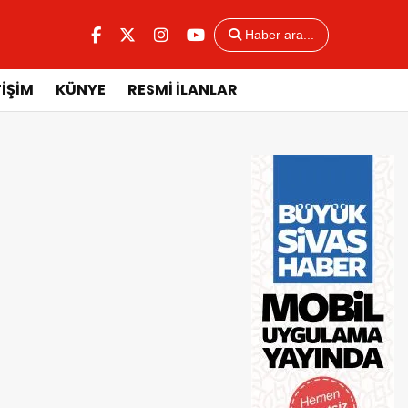
Haber ara...
TİŞİM
KÜNYE
RESMİ İLANLAR