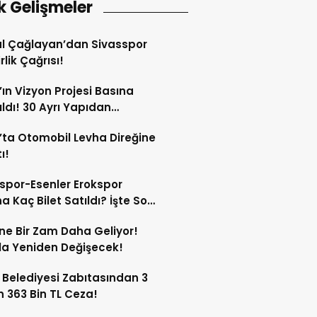
k Gelişmeler
l Çağlayan’dan Sivasspor
irlik Çağrısı!
’ın Vizyon Projesi Basına
ıldı! 30 Ayrı Yapıdan
acak!
’ta Otomobil Levha Direğine
ı!
spor-Esenler Erokspor
a Kaç Bilet Satıldı? İşte Son
mlar!
ne Bir Zam Daha Geliyor!
a Yeniden Değişecek!
 Belediyesi Zabıtasından 3
n 363 Bin TL Ceza!