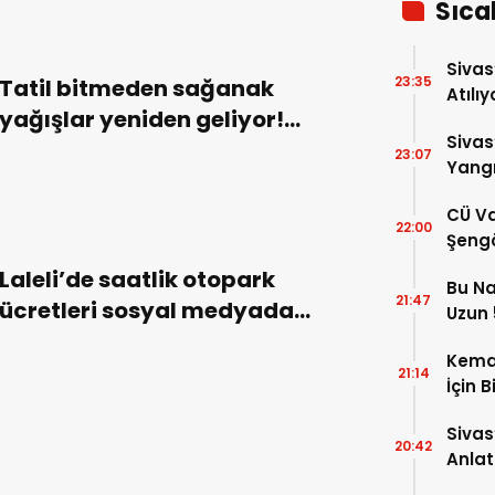
Sıca
Sivas
23:35
Tatil bitmeden sağanak
Atılıy
yağışlar yeniden geliyor!
Sivas
Sivas’ta saatlik hava durumu!
23:07
Yangı
Dönd
CÜ Va
22:00
Şengö
Tek A
Laleli’de saatlik otopark
Bu Na
Çözm
21:47
ücretleri sosyal medyada
Uzun 5
yankı buldu! Restoran menüsü
Yükse
Kema
gibi!
21:14
İçin B
Sivas
20:42
Anlat
Oluş