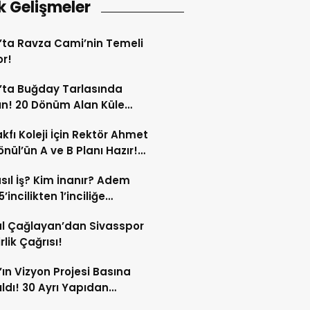
k Gelişmeler
’ta Ravza Cami’nin Temeli
or!
’ta Buğday Tarlasında
n! 20 Dönüm Alan Küle
ü!
kfı Koleji İçin Rektör Ahmet
nül’ün A ve B Planı Hazır!
maç Mağduriyetleri Hızla
sıl İş? Kim İnanır? Adem
ek!
’incilikten 1’inciliğe
ldi!
l Çağlayan’dan Sivasspor
irlik Çağrısı!
’ın Vizyon Projesi Basına
ıldı! 30 Ayrı Yapıdan
acak!