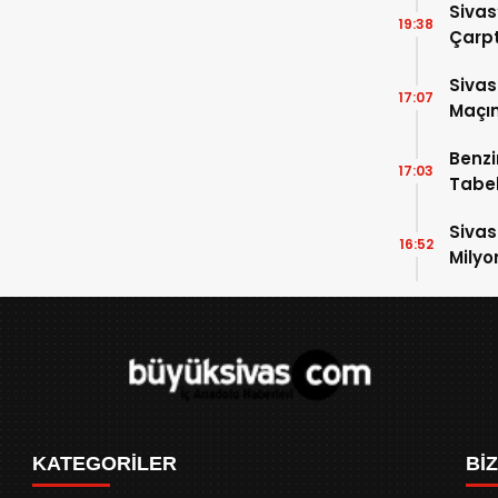
Sivas
19:38
Çarpt
Sivas
17:07
Maçın
Raka
Benzi
17:03
Tabel
Sivas
16:52
Milyo
KATEGORİLER
Bİ