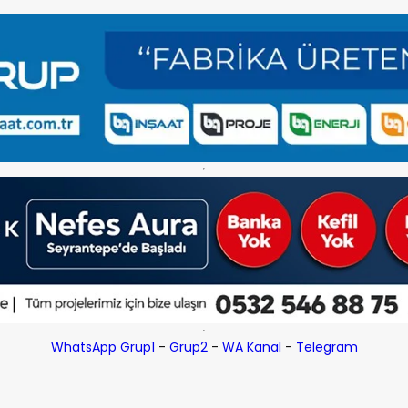
WhatsApp Grup1
-
Grup2
-
WA Kanal
-
Telegram