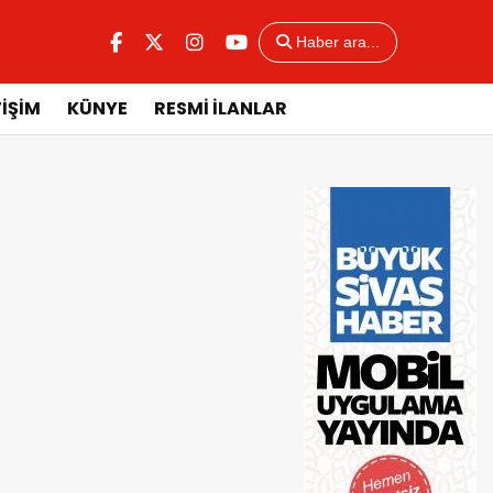
Haber ara...
TİŞİM
KÜNYE
RESMİ İLANLAR