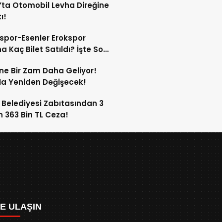
’ta Otomobil Levha Direğine
ı!
spor-Esenler Erokspor
a Kaç Bilet Satıldı? İşte Son
mlar!
ne Bir Zam Daha Geliyor!
a Yeniden Değişecek!
 Belediyesi Zabıtasından 3
n 363 Bin TL Ceza!
ZE ULAŞIN