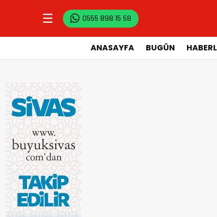
☰
0555 898 15 58
ANASAYFA
BUGÜN
HABERL