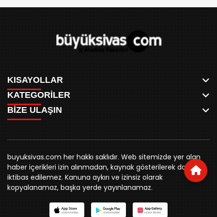
KISAYOLLAR
KATEGORİLER
ANASAYFA
BİZE ULAŞIN
AKSU CANLI
WHATSAPP
MEYDAN CANLI
SPOR
0346 221 00 60
MEDRESELER CANLI
SİYASET
MERAKÜM CANLI
buyuksivashaber@gmail.com
BELEDİYE
YUKARI TEKKE CANLI
buyuksivas.com her hakkı saklıdır. Web sitemizde yer alan
SİVAS VALİLİĞİ
Örtülüpınar Mah. İnönü Bulvarı Özkahya Apt. Kat:3 D:7
KURUMSAL KİMLİK
haber içerikleri izin alınmadan, kaynak gösterilerek dahi
ÜNİVERSİTE
Sivas
REKLAM FİYATLARI
iktibas edilemez. Kanuna aykırı ve izinsiz olarak
KURUMLAR
BİZE ULAŞIN
kopyalanamaz, başka yerde yayınlanamaz.
STK
KÜNYE
YORUM
RESMİ İLANLAR
İLÇELER