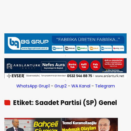
WhatsApp Grup1
-
Grup2
-
WA Kanal
-
Telegram
Etiket: Saadet Partisi (SP) Genel
Başkanı Temel Karamollaoğlu