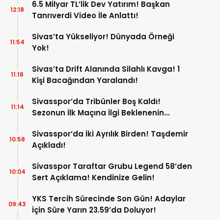
6.5 Milyar TL’lik Dev Yatırım! Başkan
12:18
Tanrıverdi Video İle Anlattı!
Sivas’ta Yükseliyor! Dünyada Örneği
11:54
Yok!
Sivas’ta Drift Alanında Silahlı Kavga! 1
11:18
Kişi Bacağından Yaralandı!
Sivasspor’da Tribünler Boş Kaldı!
11:14
Sezonun İlk Maçına İlgi Beklenenin
Altında!
Sivasspor’da İki Ayrılık Birden! Taşdemir
10:58
Açıkladı!
Sivasspor Taraftar Grubu Legend 58’den
10:04
Sert Açıklama! Kendinize Gelin!
YKS Tercih Sürecinde Son Gün! Adaylar
09:43
İçin Süre Yarın 23.59’da Doluyor!