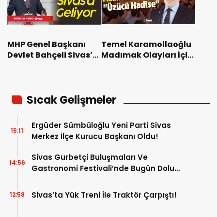
Temel Karamollaoğlu
MHP Genel Başkanı
Madımak Olayları İçin
Devlet Bahçeli Sivas’a
“Üzücü Hadise” Dedi
Geliyor
Sıcak Gelişmeler
Ergüder Sümbüloğlu Yeni Parti Sivas
15:11
Merkez İlçe Kurucu Başkanı Oldu!
Sivas Gurbetçi Buluşmaları Ve
14:56
Gastronomi Festivali’nde Bugün Dolu
Dolu Program!
Sivas’ta Yük Treni İle Traktör Çarpıştı!
12:58