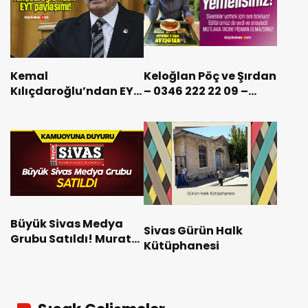
Kemal
Keloğlan Pöç ve Şırdan
Kılıçdaroğlu’ndan EYT
– 0346 222 22 09 –
paylaşımı!
kepçeli mevki fatih
otel yanında
Büyük Sivas Medya
Sivas Gürün Halk
Grubu Satıldı! Murat
Kütüphanesi
Toraman’dan ilk
Açıklama!