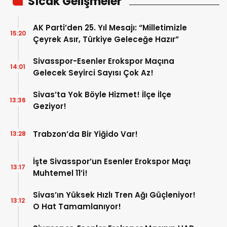
Sıcak Gelişmeler
AK Parti’den 25. Yıl Mesajı: “Milletimizle
15:20
Çeyrek Asır, Türkiye Geleceğe Hazır”
Sivasspor-Esenler Erokspor Maçına
14:01
Gelecek Seyirci Sayısı Çok Az!
Sivas’ta Yok Böyle Hizmet! İlçe İlçe
13:36
Geziyor!
Trabzon’da Bir Yiğido Var!
13:28
İşte Sivasspor’un Esenler Erokspor Maçı
13:17
Muhtemel 11’i!
Sivas’ın Yüksek Hızlı Tren Ağı Güçleniyor!
13:12
O Hat Tamamlanıyor!