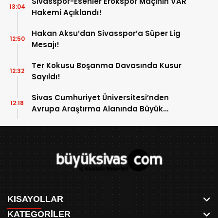
Sivasspor-Esenler Erokspor Maçının VAR
13:04
Hakemi Açıklandı!
Hakan Aksu’dan Sivasspor’a Süper Lig
12:50
Mesajı!
Ter Kokusu Boşanma Davasında Kusur
12:32
Sayıldı!
Sivas Cumhuriyet Üniversitesi’nden
12:18
Avrupa Araştırma Alanında Büyük
Başarı!
KISAYOLLAR
KATEGORİLER