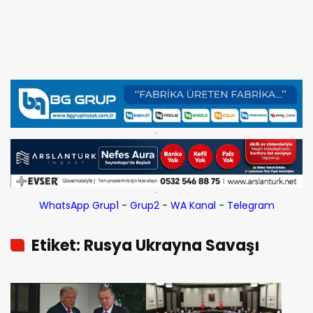
WhatsApp Grup1
-
Grup2
-
WA Kanal
-
Telegram
Etiket: Rusya Ukrayna Savaşı