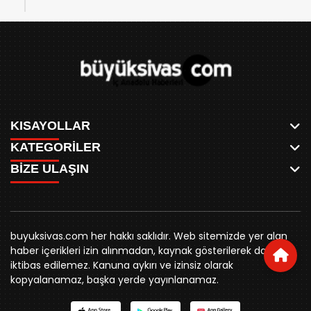
KISAYOLLAR
KATEGORİLER
ANASAYFA
BİZE ULAŞIN
AKSU CANLI
WHATSAPP
MEYDAN CANLI
SPOR
0346 221 00 60
MEDRESELER CANLI
SİYASET
MERAKÜM CANLI
buyuksivashaber@gmail.com
BELEDİYE
YUKARI TEKKE CANLI
buyuksivas.com her hakkı saklıdır. Web sitemizde yer alan
SİVAS VALİLİĞİ
Örtülüpınar Mah. İnönü Bulvarı Özkahya Apt. Kat:3 D:7
KURUMSAL KİMLİK
haber içerikleri izin alınmadan, kaynak gösterilerek dahi
ÜNİVERSİTE
Sivas
REKLAM FİYATLARI
iktibas edilemez. Kanuna aykırı ve izinsiz olarak
KURUMLAR
BİZE ULAŞIN
kopyalanamaz, başka yerde yayınlanamaz.
STK
KÜNYE
YORUM
RESMİ İLANLAR