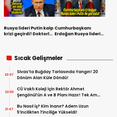
Rusya lideri Putin kalp
Cumhurbaşkanı
krizi geçirdi! Doktorlar
Erdoğan Rusya lideri
son anda hayata
Putin ile görüştü!
döndürdü!
Sıcak Gelişmeler
Sivas’ta Buğday Tarlasında Yangın! 20
23:07
Dönüm Alan Küle Döndü!
CÜ Vakfı Koleji İçin Rektör Ahmet
22:00
Şengönül’ün A ve B Planı Hazır! Tek Amaç
Mağduriyetleri Hızla Çözmek!
Bu Nasıl İş? Kim İnanır? Adem Uzun
21:47
5’incilikten 1’inciliğe Yükseldi!