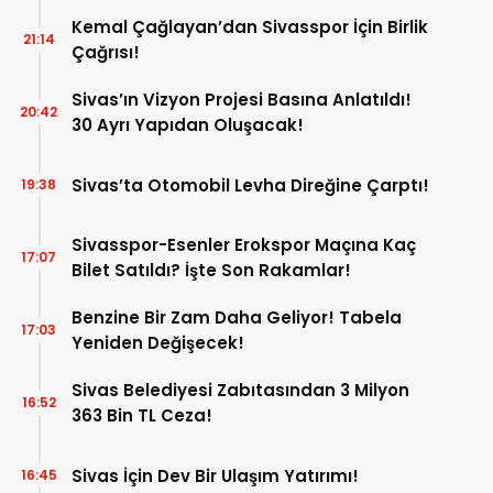
Kemal Çağlayan’dan Sivasspor İçin Birlik
21:14
Çağrısı!
Sivas’ın Vizyon Projesi Basına Anlatıldı!
20:42
30 Ayrı Yapıdan Oluşacak!
Sivas’ta Otomobil Levha Direğine Çarptı!
19:38
Sivasspor-Esenler Erokspor Maçına Kaç
17:07
Bilet Satıldı? İşte Son Rakamlar!
Benzine Bir Zam Daha Geliyor! Tabela
17:03
Yeniden Değişecek!
Sivas Belediyesi Zabıtasından 3 Milyon
16:52
363 Bin TL Ceza!
Sivas İçin Dev Bir Ulaşım Yatırımı!
16:45