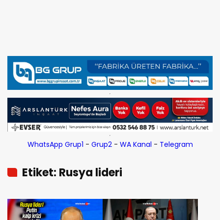
WhatsApp Grup1
-
Grup2
-
WA Kanal
-
Telegram
Etiket: Rusya lideri