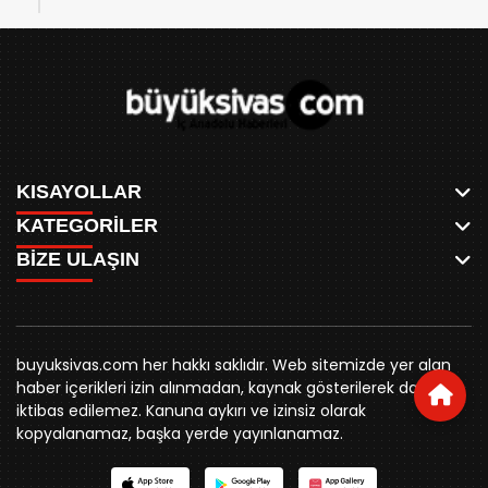
KISAYOLLAR
KATEGORİLER
ANASAYFA
BİZE ULAŞIN
AKSU CANLI
WHATSAPP
MEYDAN CANLI
SPOR
0346 221 00 60
MEDRESELER CANLI
SİYASET
MERAKÜM CANLI
buyuksivashaber@gmail.com
BELEDİYE
YUKARI TEKKE CANLI
buyuksivas.com her hakkı saklıdır. Web sitemizde yer alan
SİVAS VALİLİĞİ
Örtülüpınar Mah. İnönü Bulvarı Özkahya Apt. Kat:3 D:7
KURUMSAL KİMLİK
haber içerikleri izin alınmadan, kaynak gösterilerek dahi
ÜNİVERSİTE
Sivas
REKLAM FİYATLARI
iktibas edilemez. Kanuna aykırı ve izinsiz olarak
KURUMLAR
BİZE ULAŞIN
kopyalanamaz, başka yerde yayınlanamaz.
STK
KÜNYE
YORUM
RESMİ İLANLAR
İLÇELER