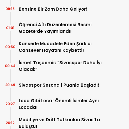
Benzine Bir Zam Daha Geliyor!
09:15
Öğrenci Affı Düzenlemesi Resmi
01:01
Gazete’de Yayımlandı!
Kanserle Mücadele Eden Şarkıcı
00:50
Cansever Hayatını Kaybetti!
İsmet Taşdemir: “Sivasspor Daha İyi
00:44
Olacak”
Sivasspor Sezona 1 Puanla Başladı!
20:49
Loca Gibi Loca! Önemli İsimler Aynı
20:27
Locada!
Modifiye ve Drift Tutkunları Sivas’ta
20:12
Buluştu!