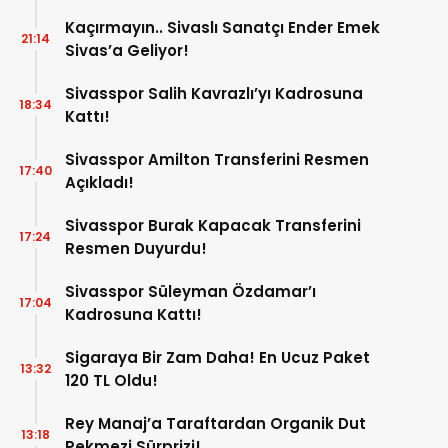
Kaçırmayın.. Sivaslı Sanatçı Ender Emek
21:14
Sivas’a Geliyor!
Sivasspor Salih Kavrazlı’yı Kadrosuna
18:34
Kattı!
Sivasspor Amilton Transferini Resmen
17:40
Açıkladı!
Sivasspor Burak Kapacak Transferini
17:24
Resmen Duyurdu!
Sivasspor Süleyman Özdamar’ı
17:04
Kadrosuna Kattı!
Sigaraya Bir Zam Daha! En Ucuz Paket
13:32
120 TL Oldu!
Rey Manaj’a Taraftardan Organik Dut
13:18
Pekmezi Sürprizi!