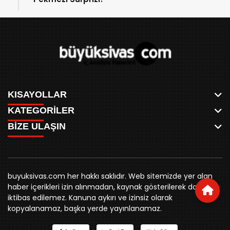
KISAYOLLAR
KATEGORİLER
ANASAYFA
BİZE ULAŞIN
AKSU CANLI
WHATSAPP
MEYDAN CANLI
SPOR
0346 221 00 60
MEDRESELER CANLI
SİYASET
MERAKÜM CANLI
buyuksivashaber@gmail.com
BELEDİYE
YUKARI TEKKE CANLI
buyuksivas.com her hakkı saklıdır. Web sitemizde yer alan
SİVAS VALİLİĞİ
Örtülüpınar Mah. İnönü Bulvarı Özkahya Apt. Kat:3 D:7
KURUMSAL KİMLİK
haber içerikleri izin alınmadan, kaynak gösterilerek dahi
ÜNİVERSİTE
Sivas
REKLAM FİYATLARI
iktibas edilemez. Kanuna aykırı ve izinsiz olarak
KURUMLAR
BİZE ULAŞIN
kopyalanamaz, başka yerde yayınlanamaz.
STK
KÜNYE
YORUM
RESMİ İLANLAR