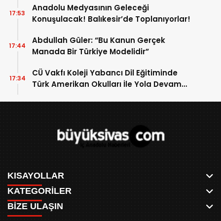
Anadolu Medyasının Geleceği
17:53
Konuşulacak! Balıkesir’de Toplanıyorlar!
Abdullah Güler: “Bu Kanun Gerçek
17:44
Manada Bir Türkiye Modelidir”
CÜ Vakfı Koleji Yabancı Dil Eğitiminde
17:34
Türk Amerikan Okulları İle Yola Devam
Edecek
KISAYOLLAR
KATEGORİLER
ANASAYFA
BİZE ULAŞIN
AKSU CANLI
WHATSAPP