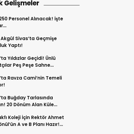
k Gelişmeler
 250 Personel Alınacak! İşte
ar…
Akgül Sivas’ta Geçmişe
luk Yaptı!
’ta Yıldızlar Geçidi! Ünlü
çılar Peş Peşe Sahne
ak!
’ta Ravza Cami’nin Temeli
or!
’ta Buğday Tarlasında
n! 20 Dönüm Alan Küle
ü!
kfı Koleji İçin Rektör Ahmet
nül’ün A ve B Planı Hazır!
maç Mağduriyetleri Hızla