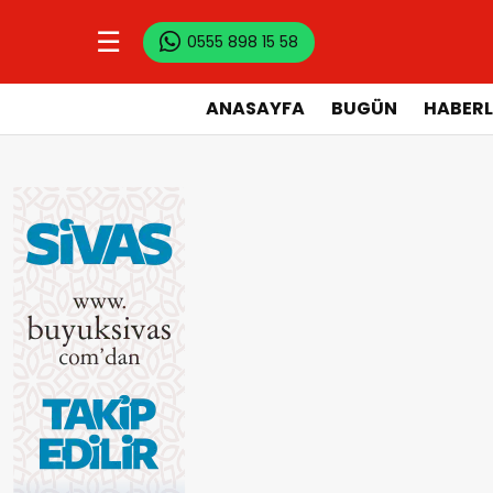
☰
0555 898 15 58
ANASAYFA
BUGÜN
HABERL