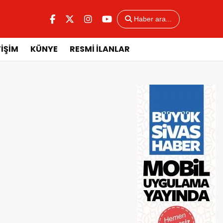
Haber ara...
TİŞİM
KÜNYE
RESMİ İLANLAR