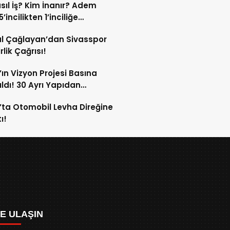
sıl İş? Kim İnanır? Adem
ek!
’incilikten 1’inciliğe
ldi!
l Çağlayan’dan Sivasspor
irlik Çağrısı!
’ın Vizyon Projesi Basına
ıldı! 30 Ayrı Yapıdan
acak!
’ta Otomobil Levha Direğine
ı!
ZE ULAŞIN