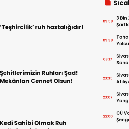
Sıca
3 Bin
09:58
Şartl
‘Teşhircilik’ ruh hastalığıdır!
Taha 
09:38
Yolcu
Sivas
09:17
Sanat
Alac
Şehitlerimizin Ruhları Şad!
Sivas
23:35
Mekânları Cennet Olsun!
Atılıy
Sivas
23:07
Yangı
Dönd
CÜ Va
22:00
Şengö
Kedi Sahibi Olmak Ruh
Tek A