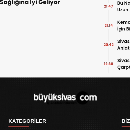
Sağlığına İyi Geliyor
Bu Na
Çözm
21:47
Uzun 5
Yükse
Kema
21:14
İçin B
Sivas
20:42
Anlat
Oluş
Sivas
19:38
Çarpt
KATEGORİLER
Bİ