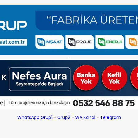
WhatsApp Grup1
-
Grup2
-
WA Kanal
-
Telegram