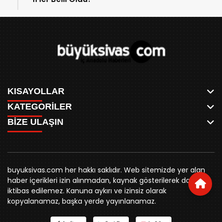
KISAYOLLAR
KATEGORİLER
ANASAYFA
BİZE ULAŞIN
AKSU CANLI
WHATSAPP
MEYDAN CANLI
SPOR
0346 221 00 60
MEDRESELER CANLI
SİYASET
MERAKÜM CANLI
buyuksivashaber@gmail.com
BELEDİYE
YUKARI TEKKE CANLI
buyuksivas.com her hakkı saklıdır. Web sitemizde yer alan
SİVAS VALİLİĞİ
Örtülüpınar Mah. İnönü Bulvarı Özkahya Apt. Kat:3 D:7
KURUMSAL KİMLİK
haber içerikleri izin alınmadan, kaynak gösterilerek dahi
ÜNİVERSİTE
Sivas
REKLAM FİYATLARI
iktibas edilemez. Kanuna aykırı ve izinsiz olarak
KURUMLAR
BİZE ULAŞIN
kopyalanamaz, başka yerde yayınlanamaz.
STK
KÜNYE
YORUM
RESMİ İLANLAR