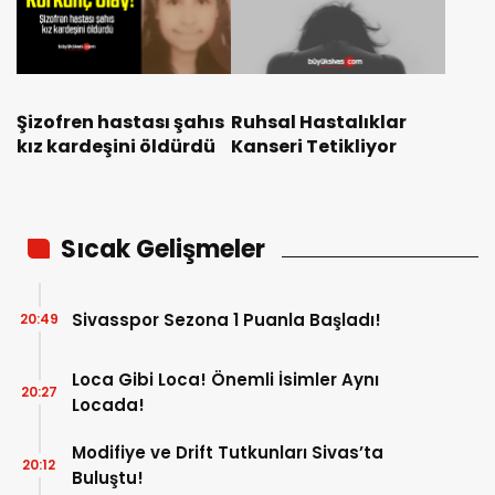
Şizofren hastası şahıs
Ruhsal Hastalıklar
kız kardeşini öldürdü
Kanseri Tetikliyor
Sıcak Gelişmeler
Sivasspor Sezona 1 Puanla Başladı!
20:49
Loca Gibi Loca! Önemli İsimler Aynı
20:27
Locada!
Modifiye ve Drift Tutkunları Sivas’ta
20:12
Buluştu!