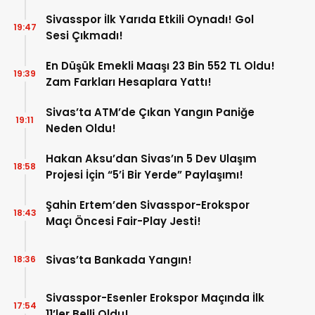
Sivasspor İlk Yarıda Etkili Oynadı! Gol
19:47
Sesi Çıkmadı!
En Düşük Emekli Maaşı 23 Bin 552 TL Oldu!
19:39
Zam Farkları Hesaplara Yattı!
Sivas’ta ATM’de Çıkan Yangın Paniğe
19:11
Neden Oldu!
Hakan Aksu’dan Sivas’ın 5 Dev Ulaşım
18:58
Projesi İçin “5’i Bir Yerde” Paylaşımı!
Şahin Ertem’den Sivasspor-Erokspor
18:43
Maçı Öncesi Fair-Play Jesti!
Sivas’ta Bankada Yangın!
18:36
Sivasspor-Esenler Erokspor Maçında İlk
17:54
11’ler Belli Oldu!