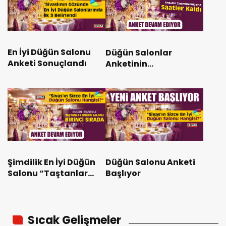
En İyi Düğün Salonu
Düğün Salonlar
Anketi Sonuçlandı
Anketinin
Tamamlanmasına
Saatler Kaldı
Şimdilik En İyi Düğün
Düğün Salonu Anketi
Salonu “Taştanlar
Başlıyor
Düğün Salonu”
Sıcak Gelişmeler