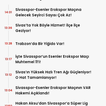
Sivasspor-Esenler Erokspor Maçına
14:01
Gelecek Seyirci Sayısı Çok Az!
Sivas’ta Yok Böyle Hizmet! İlçe İlçe
13:36
Geziyor!
Trabzon’da Bir Yiğido Var!
13:28
İşte Sivasspor’un Esenler Erokspor Maçı
13:17
Muhtemel 11’i!
Sivas’ın Yüksek Hızlı Tren Ağı Güçleniyor!
13:12
O Hat Tamamlanıyor!
Sivasspor-Esenler Erokspor Maçının VAR
13:04
Hakemi Açıklandı!
Hakan Aksu’dan Sivasspor’a Süper Lig
12:50