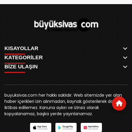
KISAYOLLAR
KATEGORİLER
ANASAYFA
BİZE ULAŞIN
AKSU CANLI
WHATSAPP
MEYDAN CANLI
SPOR
0346 221 00 60
MEDRESELER CANLI
SİYASET
MERAKÜM CANLI
buyuksivashaber@gmail.com
BELEDİYE
YUKARI TEKKE CANLI
buyuksivas.com her hakkı saklıdır. Web sitemizde yer alan
SİVAS VALİLİĞİ
Örtülüpınar Mah. İnönü Bulvarı Özkahya Apt. Kat:3 D:7
KURUMSAL KİMLİK
haber içerikleri izin alınmadan, kaynak gösterilerek dahi
ÜNİVERSİTE
Sivas
REKLAM FİYATLARI
iktibas edilemez. Kanuna aykırı ve izinsiz olarak
KURUMLAR
BİZE ULAŞIN
kopyalanamaz, başka yerde yayınlanamaz.
STK
KÜNYE
YORUM
RESMİ İLANLAR
İLÇELER