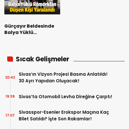
Gürçayır Beldesinde
Balya Yüklü
Römorktan Düşen Kişi
Yaralandı
Sıcak Gelişmeler
Sivas’ın Vizyon Projesi Basına Anlatıldı!
20:42
30 Ayrı Yapıdan Oluşacak!
Sivas’ta Otomobil Levha Direğine Çarptı!
19:38
Sivasspor-Esenler Erokspor Maçına Kaç
17:07
Bilet Satıldı? İşte Son Rakamlar!