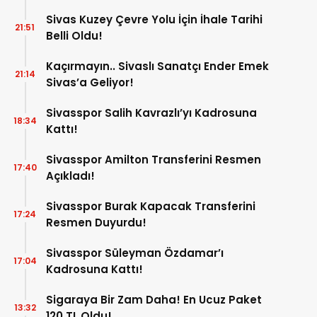
Sivas Kuzey Çevre Yolu İçin İhale Tarihi
21:51
Belli Oldu!
Kaçırmayın.. Sivaslı Sanatçı Ender Emek
21:14
Sivas’a Geliyor!
Sivasspor Salih Kavrazlı’yı Kadrosuna
18:34
Kattı!
Sivasspor Amilton Transferini Resmen
17:40
Açıkladı!
Sivasspor Burak Kapacak Transferini
17:24
Resmen Duyurdu!
Sivasspor Süleyman Özdamar’ı
17:04
Kadrosuna Kattı!
Sigaraya Bir Zam Daha! En Ucuz Paket
13:32
120 TL Oldu!