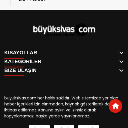
KISAYOLLAR
KATEGORİLER
ANASAYFA
BİZE ULAŞIN
AKSU CANLI
WHATSAPP
MEYDAN CANLI
SPOR
0346 221 00 60
MEDRESELER CANLI
SİYASET
MERAKÜM CANLI
buyuksivashaber@gmail.com
BELEDİYE
YUKARI TEKKE CANLI
buyuksivas.com her hakkı saklıdır. Web sitemizde yer alan
SİVAS VALİLİĞİ
Örtülüpınar Mah. İnönü Bulvarı Özkahya Apt. Kat:3 D:7
KURUMSAL KİMLİK
haber içerikleri izin alınmadan, kaynak gösterilerek dahi
ÜNİVERSİTE
Sivas
REKLAM FİYATLARI
iktibas edilemez. Kanuna aykırı ve izinsiz olarak
KURUMLAR
BİZE ULAŞIN
kopyalanamaz, başka yerde yayınlanamaz.
STK
KÜNYE
YORUM
RESMİ İLANLAR