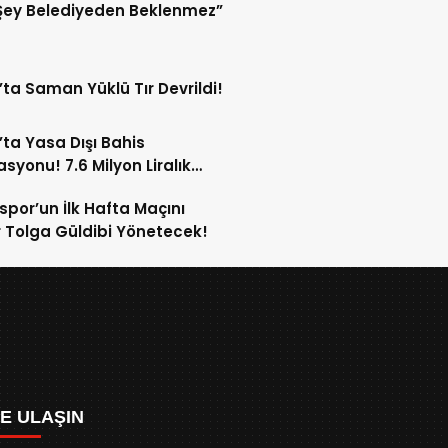
Şey Belediyeden Beklenmez”
’ta Saman Yüklü Tır Devrildi!
’ta Yasa Dışı Bahis
syonu! 7.6 Milyon Liralık
Trafiği Tespit Edildi!
spor’un İlk Hafta Maçını
Tolga Güldibi Yönetecek!
ZE ULAŞIN