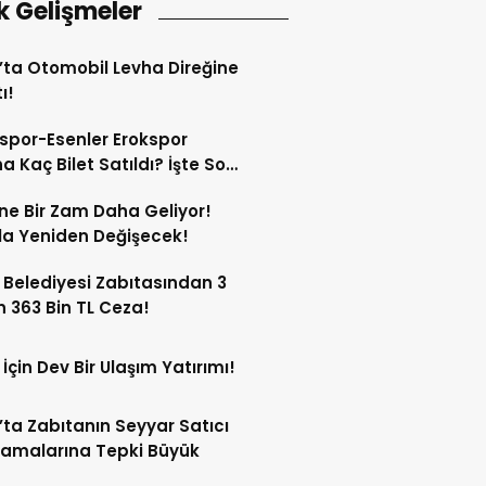
k Gelişmeler
’ta Otomobil Levha Direğine
ı!
spor-Esenler Erokspor
a Kaç Bilet Satıldı? İşte Son
mlar!
ne Bir Zam Daha Geliyor!
a Yeniden Değişecek!
 Belediyesi Zabıtasından 3
n 363 Bin TL Ceza!
 İçin Dev Bir Ulaşım Yatırımı!
’ta Zabıtanın Seyyar Satıcı
amalarına Tepki Büyük