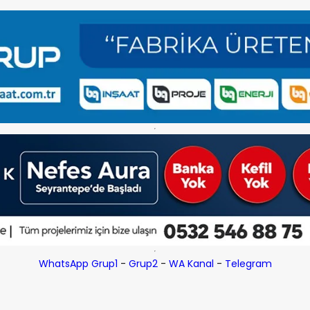
WhatsApp Grup1
-
Grup2
-
WA Kanal
-
Telegram