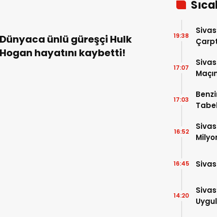
Sıca
Sivas
19:38
Dünyaca ünlü güreşçi Hulk
Çarpt
Hogan hayatını kaybetti!
Sivas
17:07
Maçın
Raka
Benzi
17:03
Tabel
Sivas
16:52
Milyo
Sivas
16:45
Sivas
14:20
Uygul