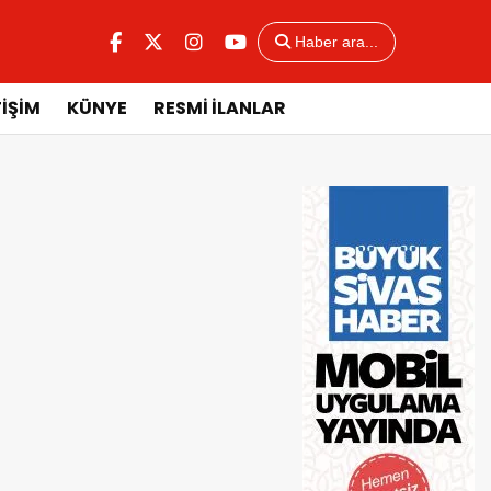
Haber ara...
TİŞİM
KÜNYE
RESMİ İLANLAR