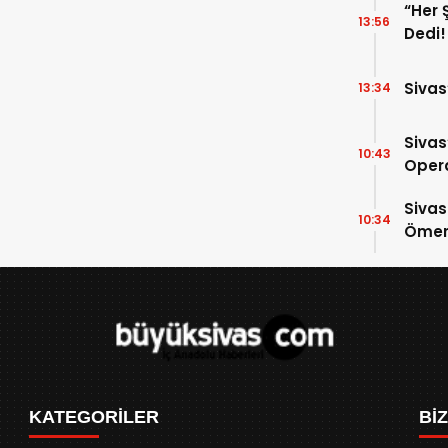
“Her 
13:56
Dedi!
Sivas
13:34
Sivas
10:43
Opera
Para 
Sivas
10:34
Ömer 
KATEGORİLER
Bİ