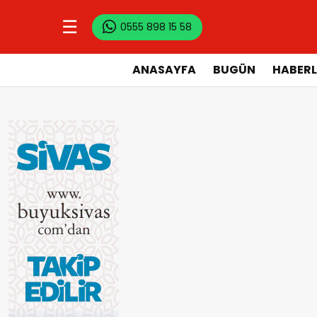
☰
0555 898 15 58
ANASAYFA
BUGÜN
HABERL