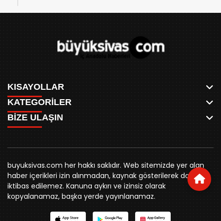
KISAYOLLAR
KATEGORİLER
ANASAYFA
BİZE ULAŞIN
AKSU CANLI
WHATSAPP
MEYDAN CANLI
SPOR
0346 221 00 60
MEDRESELER CANLI
SİYASET
MERAKÜM CANLI
buyuksivashaber@gmail.com
BELEDİYE
YUKARI TEKKE CANLI
buyuksivas.com her hakkı saklıdır. Web sitemizde yer alan
SİVAS VALİLİĞİ
Örtülüpınar Mah. İnönü Bulvarı Özkahya Apt. Kat:3 D:7
KURUMSAL KİMLİK
haber içerikleri izin alınmadan, kaynak gösterilerek dahi
ÜNİVERSİTE
Sivas
REKLAM FİYATLARI
iktibas edilemez. Kanuna aykırı ve izinsiz olarak
KURUMLAR
BİZE ULAŞIN
kopyalanamaz, başka yerde yayınlanamaz.
STK
KÜNYE
YORUM
RESMİ İLANLAR
İLÇELER