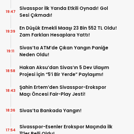
Sivasspor İlk Yarıda Etkili Oynadı! Gol
19:47
Sesi Çıkmadı!
En Düşük Emekli Maaşı 23 Bin 552 TL Oldu!
19:39
Zam Farkları Hesaplara Yattı!
Sivas’ta ATM’de Çıkan Yangın Paniğe
19:11
Neden Oldu!
Hakan Aksu’dan Sivas’ın 5 Dev Ulaşım
18:58
Projesi İçin “5’i Bir Yerde” Paylaşımı!
Şahin Ertem’den Sivasspor-Erokspor
18:43
Maçı Öncesi Fair-Play Jesti!
Sivas’ta Bankada Yangın!
18:36
Sivasspor-Esenler Erokspor Maçında İlk
17:54
11’ler Belli Oldu!