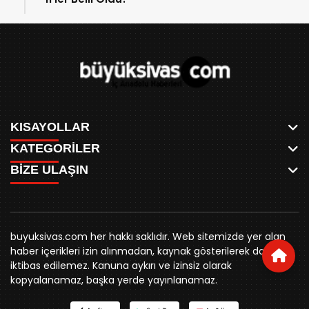
KISAYOLLAR
KATEGORİLER
ANASAYFA
BİZE ULAŞIN
AKSU CANLI
WHATSAPP
MEYDAN CANLI
SPOR
0346 221 00 60
MEDRESELER CANLI
SİYASET
MERAKÜM CANLI
buyuksivashaber@gmail.com
BELEDİYE
YUKARI TEKKE CANLI
buyuksivas.com her hakkı saklıdır. Web sitemizde yer alan
SİVAS VALİLİĞİ
Örtülüpınar Mah. İnönü Bulvarı Özkahya Apt. Kat:3 D:7
KURUMSAL KİMLİK
haber içerikleri izin alınmadan, kaynak gösterilerek dahi
ÜNİVERSİTE
Sivas
REKLAM FİYATLARI
iktibas edilemez. Kanuna aykırı ve izinsiz olarak
KURUMLAR
BİZE ULAŞIN
kopyalanamaz, başka yerde yayınlanamaz.
STK
KÜNYE
YORUM
RESMİ İLANLAR