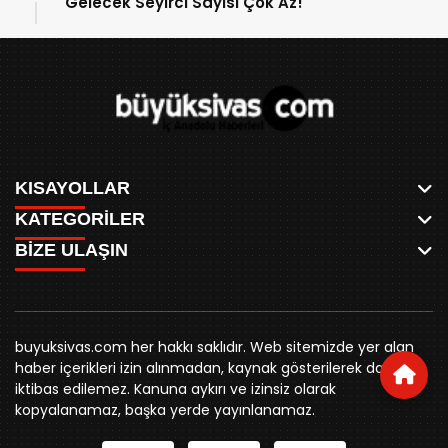
Gelecek Seyirci Sayısı Çok Az!
KISAYOLLAR
KATEGORİLER
ANASAYFA
BİZE ULAŞIN
AKSU CANLI
WHATSAPP
MEYDAN CANLI
SPOR
0346 221 00 60
MEDRESELER CANLI
SİYASET
MERAKÜM CANLI
buyuksivashaber@gmail.com
BELEDİYE
YUKARI TEKKE CANLI
buyuksivas.com her hakkı saklıdır. Web sitemizde yer alan
SİVAS VALİLİĞİ
Örtülüpınar Mah. İnönü Bulvarı Özkahya Apt. Kat:3 D:7
KURUMSAL KİMLİK
haber içerikleri izin alınmadan, kaynak gösterilerek dahi
ÜNİVERSİTE
Sivas
REKLAM FİYATLARI
iktibas edilemez. Kanuna aykırı ve izinsiz olarak
KURUMLAR
BİZE ULAŞIN
kopyalanamaz, başka yerde yayınlanamaz.
STK
KÜNYE
YORUM