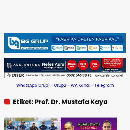
WhatsApp Grup1
-
Grup2
-
WA Kanal
-
Telegram
Etiket: Prof. Dr. Mustafa Kaya