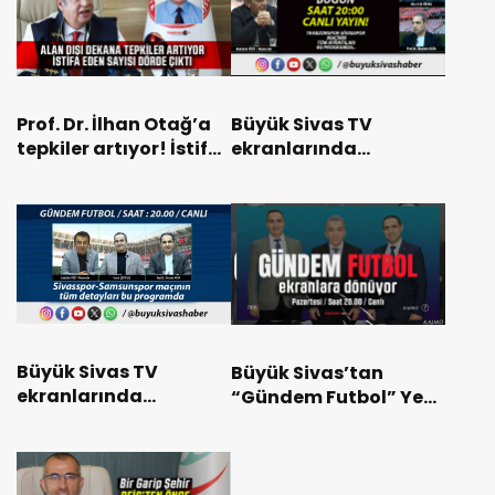
Prof. Dr. İlhan Otağ’a
Büyük Sivas TV
tepkiler artıyor! İstifa
ekranlarında
sayısı dörde çıktı
“Gündem Futbol” Salı
20.00’da!
Büyük Sivas TV
Büyük Sivas’tan
ekranlarında
“Gündem Futbol” Yeni
“Gündem Futbol”
Sezonuyla Ekranlara
Pazartesi 20.00’da!
Dönüyor