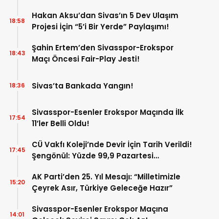
Hakan Aksu’dan Sivas’ın 5 Dev Ulaşım
18:58
Projesi İçin “5’i Bir Yerde” Paylaşımı!
Şahin Ertem’den Sivasspor-Erokspor
18:43
Maçı Öncesi Fair-Play Jesti!
Sivas’ta Bankada Yangın!
18:36
Sivasspor-Esenler Erokspor Maçında İlk
17:54
11’ler Belli Oldu!
CÜ Vakfı Koleji’nde Devir İçin Tarih Verildi!
17:45
Şengönül: Yüzde 99,9 Pazartesi
Tamamlanacak
AK Parti’den 25. Yıl Mesajı: “Milletimizle
15:20
Çeyrek Asır, Türkiye Geleceğe Hazır”
Sivasspor-Esenler Erokspor Maçına
14:01