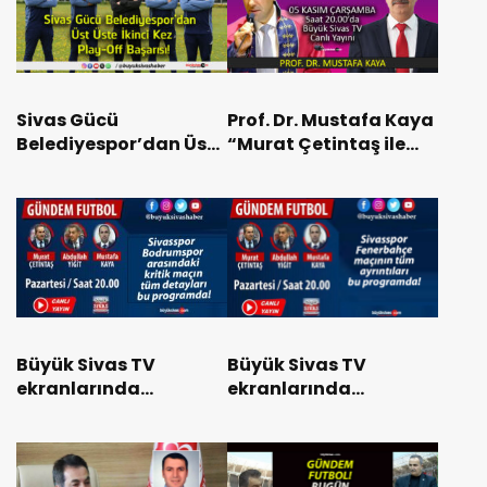
Sivas Gücü
Prof. Dr. Mustafa Kaya
Belediyespor’dan Üst
“Murat Çetintaş ile
Üste İkinci Kez Play-
Yüz Yüze” ‘ye Konuk
Off Başarısı!
Oluyor
Büyük Sivas TV
Büyük Sivas TV
ekranlarında
ekranlarında
“Gündem Futbol”
“Gündem Futbol”
Pazartesi 20.00’da
Pazartesi 20.00’da