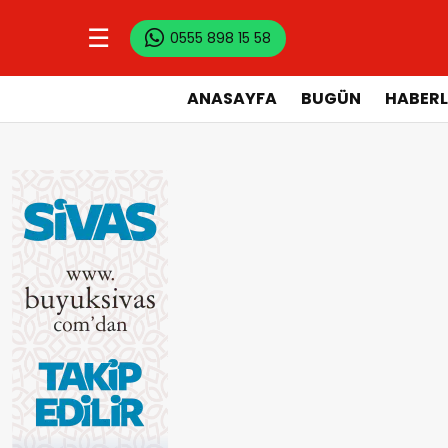
☰
0555 898 15 58
ANASAYFA
BUGÜN
HABERL