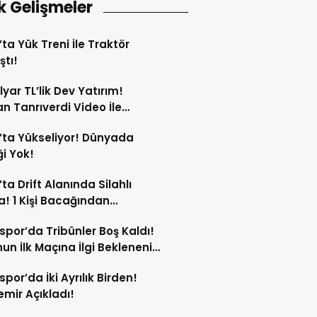
k Gelişmeler
’ta Yük Treni İle Traktör
ştı!
lyar TL’lik Dev Yatırım!
n Tanrıverdi Video İle
tı!
’ta Yükseliyor! Dünyada
i Yok!
’ta Drift Alanında Silahlı
! 1 Kişi Bacağından
andı!
spor’da Tribünler Boş Kaldı!
un İlk Maçına İlgi Beklenenin
da!
spor’da İki Ayrılık Birden!
mir Açıkladı!