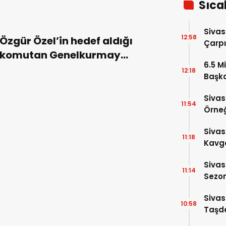
Sıca
Sivas
12:58
Özgür Özel’in hedef aldığı
Çarpı
komutan Genelkurmay
6.5 Mi
Başkanı oldu!
12:18
Başka
Anlat
Sivas
11:54
Örneğ
Sivas
11:18
Kavga
Yaral
Sivas
11:14
Sezon
Altın
Sivas
10:58
Taşde