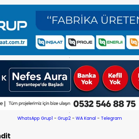
WhatsApp Grup1
-
Grup2
-
WA Kanal
-
Telegram
hdit