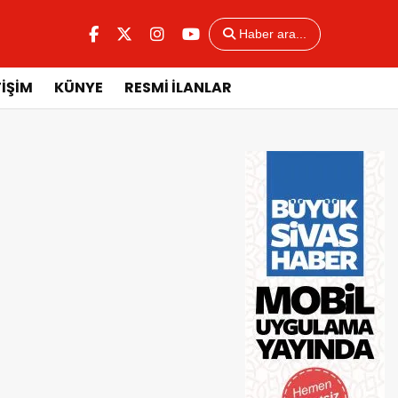
Haber ara...
TİŞİM
KÜNYE
RESMİ İLANLAR