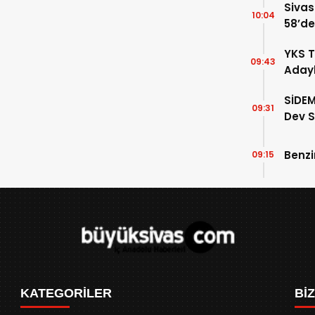
Sivas
10:04
58’de
Gelin
YKS T
09:43
Adayl
Doluy
SİDEM
09:31
Dev S
Belli 
Benzi
09:15
KATEGORİLER
Bİ