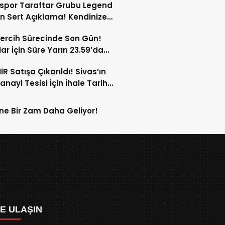
spor Taraftar Grubu Legend
n Sert Açıklama! Kendinize
!
ercih Sürecinde Son Gün!
ar İçin Süre Yarın 23.59’da
or!
İR Satışa Çıkarıldı! Sivas’ın
anayi Tesisi İçin İhale Tarihi
Oldu!
ne Bir Zam Daha Geliyor!
ZE ULAŞIN