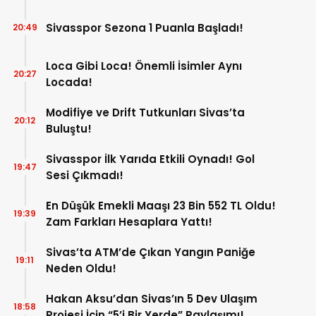
Sivasspor Sezona 1 Puanla Başladı!
20:49
Loca Gibi Loca! Önemli İsimler Aynı
20:27
Locada!
Modifiye ve Drift Tutkunları Sivas’ta
20:12
Buluştu!
Sivasspor İlk Yarıda Etkili Oynadı! Gol
19:47
Sesi Çıkmadı!
En Düşük Emekli Maaşı 23 Bin 552 TL Oldu!
19:39
Zam Farkları Hesaplara Yattı!
Sivas’ta ATM’de Çıkan Yangın Paniğe
19:11
Neden Oldu!
Hakan Aksu’dan Sivas’ın 5 Dev Ulaşım
18:58
Projesi İçin “5’i Bir Yerde” Paylaşımı!