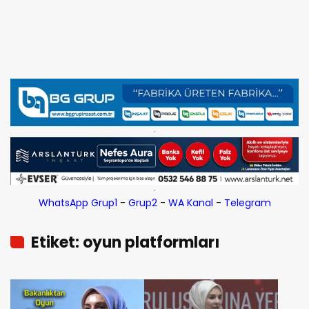
WhatsApp Grup1
-
Grup2
-
WA Kanal
-
Telegram
Etiket: oyun platformları