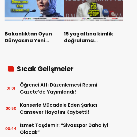
Bakanlıktan Oyun
15 yaş altına kimlik
Dünyasına Yeni
doğrulama
Düzenleme!
zorunluluğu geliyor!
Sıcak Gelişmeler
Öğrenci Affı Düzenlemesi Resmi
01:01
Gazete’de Yayımlandı!
Kanserle Mücadele Eden Şarkıcı
00:50
Cansever Hayatını Kaybetti!
İsmet Taşdemir: “Sivasspor Daha İyi
00:44
Olacak”