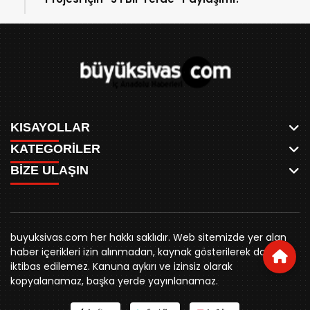
KISAYOLLAR
KATEGORİLER
ANASAYFA
BİZE ULAŞIN
AKSU CANLI
WHATSAPP
MEYDAN CANLI
SPOR
0346 221 00 60
MEDRESELER CANLI
SİYASET
MERAKÜM CANLI
buyuksivashaber@gmail.com
BELEDİYE
YUKARI TEKKE CANLI
buyuksivas.com her hakkı saklıdır. Web sitemizde yer alan
SİVAS VALİLİĞİ
Örtülüpınar Mah. İnönü Bulvarı Özkahya Apt. Kat:3 D:7
KURUMSAL KİMLİK
haber içerikleri izin alınmadan, kaynak gösterilerek dahi
ÜNİVERSİTE
Sivas
REKLAM FİYATLARI
iktibas edilemez. Kanuna aykırı ve izinsiz olarak
KURUMLAR
BİZE ULAŞIN
kopyalanamaz, başka yerde yayınlanamaz.
STK
KÜNYE
YORUM
RESMİ İLANLAR