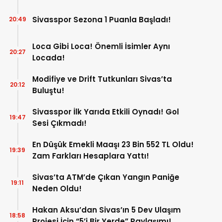
Sivasspor Sezona 1 Puanla Başladı!
20:49
Loca Gibi Loca! Önemli İsimler Aynı
20:27
Locada!
Modifiye ve Drift Tutkunları Sivas’ta
20:12
Buluştu!
Sivasspor İlk Yarıda Etkili Oynadı! Gol
19:47
Sesi Çıkmadı!
En Düşük Emekli Maaşı 23 Bin 552 TL Oldu!
19:39
Zam Farkları Hesaplara Yattı!
Sivas’ta ATM’de Çıkan Yangın Paniğe
19:11
Neden Oldu!
Hakan Aksu’dan Sivas’ın 5 Dev Ulaşım
18:58
Projesi İçin “5’i Bir Yerde” Paylaşımı!