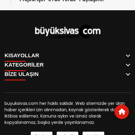
KISAYOLLAR
KATEGORİLER
ANASAYFA
BİZE ULAŞIN
AKSU CANLI
WHATSAPP
MEYDAN CANLI
SPOR
0346 221 00 60
MEDRESELER CANLI
SİYASET
MERAKÜM CANLI
buyuksivashaber@gmail.com
BELEDİYE
YUKARI TEKKE CANLI
buyuksivas.com her hakkı saklıdır. Web sitemizde yer alan
SİVAS VALİLİĞİ
Örtülüpınar Mah. İnönü Bulvarı Özkahya Apt. Kat:3 D:7
KURUMSAL KİMLİK
haber içerikleri izin alınmadan, kaynak gösterilerek dahi
ÜNİVERSİTE
Sivas
REKLAM FİYATLARI
iktibas edilemez. Kanuna aykırı ve izinsiz olarak
KURUMLAR
BİZE ULAŞIN
kopyalanamaz, başka yerde yayınlanamaz.
STK
KÜNYE
YORUM
RESMİ İLANLAR