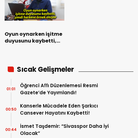
Oyun oynarken işitme
duyusunu kaybetti,
şimdi herkese örnek
oluyor
Sıcak Gelişmeler
Öğrenci Affı Düzenlemesi Resmi
01:01
Gazete’de Yayımlandı!
Kanserle Mücadele Eden Şarkıcı
00:50
Cansever Hayatını Kaybetti!
İsmet Taşdemir: “Sivasspor Daha İyi
00:44
Olacak”